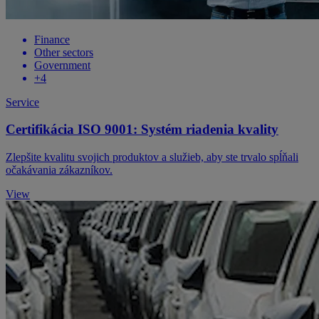
Finance
Other sectors
Government
+4
Service
Certifikácia ISO 9001: Systém riadenia kvality
Zlepšite kvalitu svojich produktov a služieb, aby ste trvalo spĺňali
očakávania zákazníkov.
View