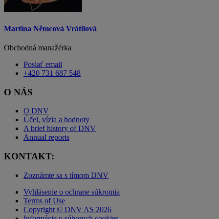
Martina Němcová Vrátilová
Obchodná manažérka
Poslať email
+420 731 687 548
O NÁS
O DNV
Účel, vízia a hodnoty
A brief history of DNV
Annual reports
KONTAKT:
Zoznámte sa s tímom DNV
Vyhlásenie o ochrane súkromia
Terms of Use
Copyright © DNV AS 2026
Informácie o súboroch cookies