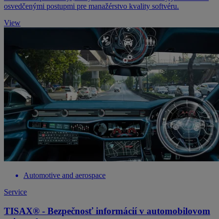
osvedčenými postupmi pre manažérstvo kvality softvéru.
View
Automotive and aerospace
Service
TISAX® - Bezpečnosť informácií v automobilovom