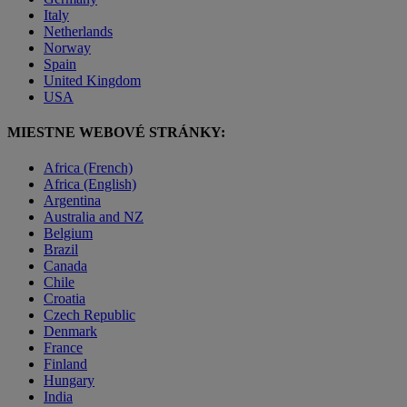
Italy
Netherlands
Norway
Spain
United Kingdom
USA
MIESTNE WEBOVÉ STRÁNKY:
Africa (French)
Africa (English)
Argentina
Australia and NZ
Belgium
Brazil
Canada
Chile
Croatia
Czech Republic
Denmark
France
Finland
Hungary
India