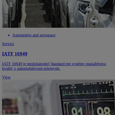
Automotive and aerospace
Service
IATF 16949
IATF 16949 je medzinárodný štandard pre systémy manažérstva
kvality v automobilovom priemysle.
View