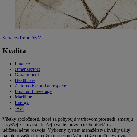
Services from DNV
Kvalita
Finance
Other sectors
Government
Healthcare
Automotive and aerospace
Food and beverage
Maritime
Energy
+5
Všetky spoločnosti, ktoré sa pohybujú v trhovom prostredí, smerujú
k vyššej ziskovosti, lepšej kvalite, novým technológiám a
udržateľnému rozvoju. Výkonný systém manažérstva kvality ušitý
na mieru vašim firemným procesom Vám môže pomôcť vyrovnať