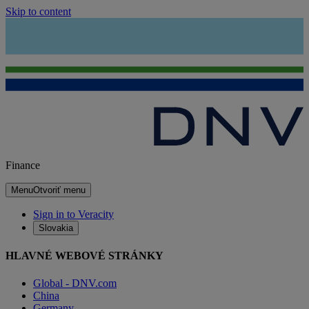
Skip to content
Finance
Menu
Otvoriť menu
Sign in to Veracity
Slovakia
HLAVNÉ WEBOVÉ STRÁNKY
Global - DNV.com
China
Germany