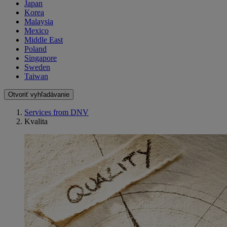
Japan
Korea
Malaysia
Mexico
Middle East
Poland
Singapore
Sweden
Taiwan
Otvoriť vyhľadávanie
Services from DNV
Kvalita