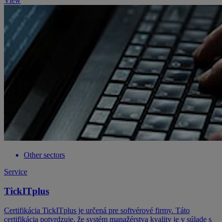
View
Other sectors
Service
TickITplus
Certifikácia TickITplus je určená pre softvérové firmy. Táto
certifikácia potvrdzuje, že systém manažérstva kvality je v súlade s