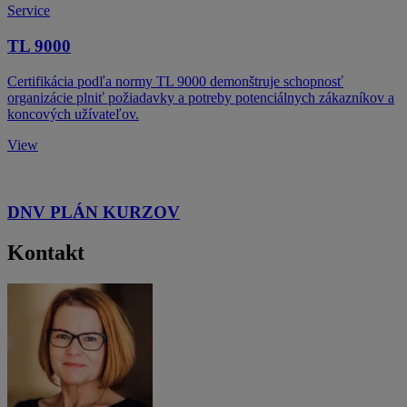
Service
TL 9000
Certifikácia podľa normy TL 9000 demonštruje schopnosť
organizácie plniť požiadavky a potreby potenciálnych zákazníkov a
koncových užívateľov.
View
DNV PLÁN KURZOV
Kontakt