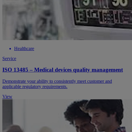
Healthcare
Service
ISO 13485 – Medical devices quality management
Demonstrate your ability to consistently meet customer and
applicable regulatory requirements.
View