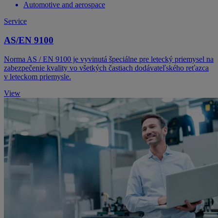
Automotive and aerospace
Service
AS/EN 9100
Norma AS / EN 9100 je vyvinutá špeciálne pre letecký priemysel na
zabezpečenie kvality vo všetkých častiach dodávateľského reťazca
v leteckom priemysle.
View