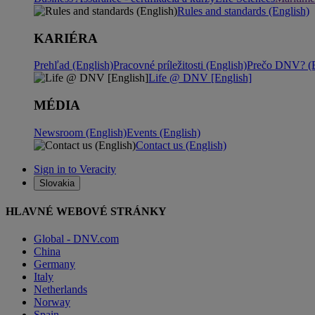
Rules and standards (English)
KARIÉRA
Prehľad (English)
Pracovné príležitosti (English)
Prečo DNV? (E
Life @ DNV [English]
MÉDIA
Newsroom (English)
Events (English)
Contact us (English)
Sign in to Veracity
Slovakia
HLAVNÉ WEBOVÉ STRÁNKY
Global - DNV.com
China
Germany
Italy
Netherlands
Norway
Spain