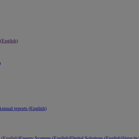
 (English)
)
Annual reports (English)
 (English)
Energy Systems (English)
Digital Solutions (English)
Veracity