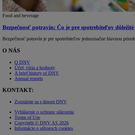
Food and beverage
Bezpečnosť potravín: Čo je pre spotrebiteľov dôležit
Bezpečnosť potravín je pre spotrebiteľov jednoznačne hlavnou priorito
O NÁS
O DNV
Účel, vízia a hodnoty
A brief history of DNV
Annual reports
KONTAKT:
Zoznámte sa s tímom DNV
Vyhlásenie o ochrane súkromia
Terms of Use
Copyright © DNV AS 2026
Informácie o súboroch cookies