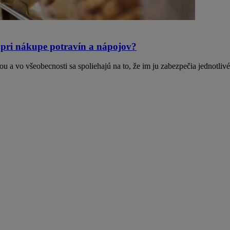
é pri nákupe potravín a nápojov?
u a vo všeobecnosti sa spoliehajú na to, že im ju zabezpečia jednotliv