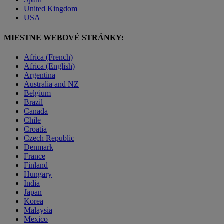
United Kingdom
USA
MIESTNE WEBOVÉ STRÁNKY:
Africa (French)
Africa (English)
Argentina
Australia and NZ
Belgium
Brazil
Canada
Chile
Croatia
Czech Republic
Denmark
France
Finland
Hungary
India
Japan
Korea
Malaysia
Mexico