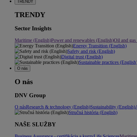
TRENDY
TRENDY
Sector Insights
Maritime (English)
Power and renewables (English)
Oil and gas
Energy Transition (English)
Safety and risk (English)
Digital trust (English)
Sustainable practices (English
O nás
O nás
DNV Group
O nás
Research & technology (English)
Sustainability (English)
Stručná história (English)
NAŠE SLUŽBY
Business Assurance - certifikácia a kurzy
Life Sciences
Maritime