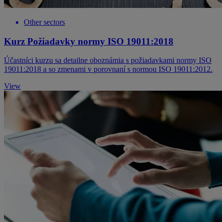
Other sectors
Kurz Požiadavky normy ISO 19011:2018
Účastníci kurzu sa detailne oboznámia s požiadavkami normy ISO
19011:2018 a so zmenami v porovnaní s normou ISO 19011:2012.
View