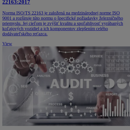
22163:2017
Norma ISO/TS 22163 je založená na medzinárodnej norme ISO
9001 a rozširuje túto normu o špecifické požiadavky železničného
priemyslu. Jej cieľom je zvýšiť kvalitu a spoľahlivosť vyrábaných
koľajových vozidiel a ich komponentov zlepšením celého
dodávateľského reťazca.
View