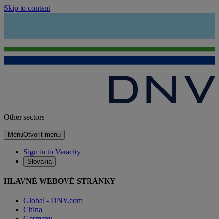
Skip to content
Other sectors
Menu
Otvoriť menu
Sign in to Veracity
Slovakia
HLAVNÉ WEBOVÉ STRÁNKY
Global - DNV.com
China
Germany