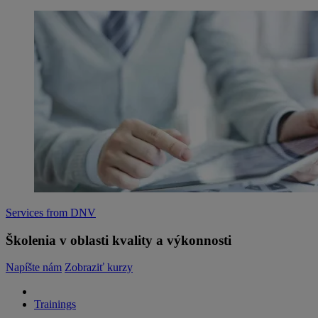
Services from DNV
Školenia v oblasti kvality a výkonnosti
Napíšte nám
Zobraziť kurzy
Trainings