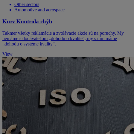
Other sectors
Automotive and aerospace
Kurz Kontrola chýb
Takmer všetky reklamácie a zvolávacie akcie sú na poruchy. My
nemáme s dodávateľom „dohodu o kvalite“, my s ním máme
„dohodu o systéme kvality“.
View