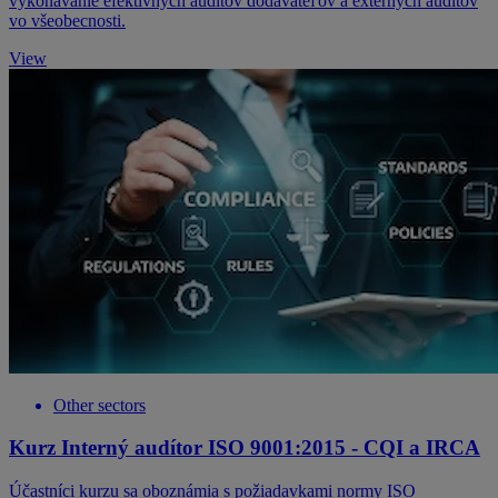
vykonávanie efektívnych auditov dodávateľov a externých auditov
vo všeobecnosti.
View
Other sectors
Kurz Interný audítor ISO 9001:2015 - CQI a IRCA
Účastníci kurzu sa oboznámia s požiadavkami normy ISO