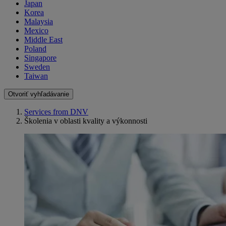
Japan
Korea
Malaysia
Mexico
Middle East
Poland
Singapore
Sweden
Taiwan
Otvoriť vyhľadávanie
Services from DNV
Školenia v oblasti kvality a výkonnosti