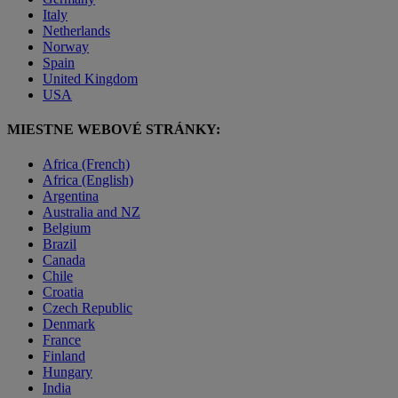
Italy
Netherlands
Norway
Spain
United Kingdom
USA
MIESTNE WEBOVÉ STRÁNKY:
Africa (French)
Africa (English)
Argentina
Australia and NZ
Belgium
Brazil
Canada
Chile
Croatia
Czech Republic
Denmark
France
Finland
Hungary
India