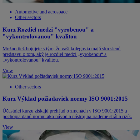
Automotive and aerospace
Other sectors
Kurz Rozdiel medzi "vyrobenou" a
"vykontrolovanou" kvalitou
Možno tiež bojujete s tým, že vaši kolegovia majú skreslenú
predstavu o tom, aký je rozdiel medzi „vyrobenou“ a
„vykontrolovanou“ kvalitou.
View
Other sectors
Kurz Výklad požiadaviek normy ISO 9001:2015
Účastníci kurzu získajú prehľad o zmenách v ISO 9001:2015 a
pochopia danú normu ako návod a nástroj na riadenie strát a rizík.
View