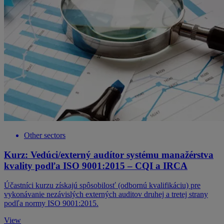
Other sectors
Kurz: Vedúci/externý audítor systému manažérstva
kvality podľa ISO 9001:2015 – CQI a IRCA
Účastníci kurzu získajú spôsobilosť (odbornú kvalifikáciu) pre
vykonávanie nezávislých externých auditov druhej a tretej strany
podľa normy ISO 9001:2015.
View