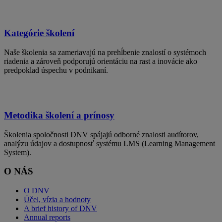
Kategórie školení
Naše školenia sa zameriavajú na prehĺbenie znalostí o systémoch
riadenia a zároveň podporujú orientáciu na rast a inovácie ako
predpoklad úspechu v podnikaní.
Metodika školení a prínosy
Školenia spoločnosti DNV spájajú odborné znalosti audítorov,
analýzu údajov a dostupnosť systému LMS (Learning Management
System).
O NÁS
O DNV
Účel, vízia a hodnoty
A brief history of DNV
Annual reports