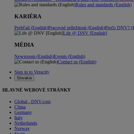
Rules and standards (English)
KARIÉRA
Prehľad (English)
Pracovné príležitosti (English)
Prečo DNV? (E
Life @ DNV [English]
MÉDIA
Newsroom (English)
Events (English)
Contact us (English)
Sign in to Veracity
Slovakia
HLAVNÉ WEBOVÉ STRÁNKY
Global - DNV.com
China
Germany
Italy
Netherlands
Norway
Spain