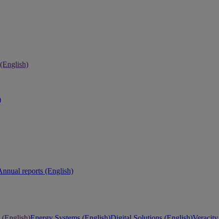
 (English)
)
Annual reports (English)
 (English)
Energy Systems (English)
Digital Solutions (English)
Veracity