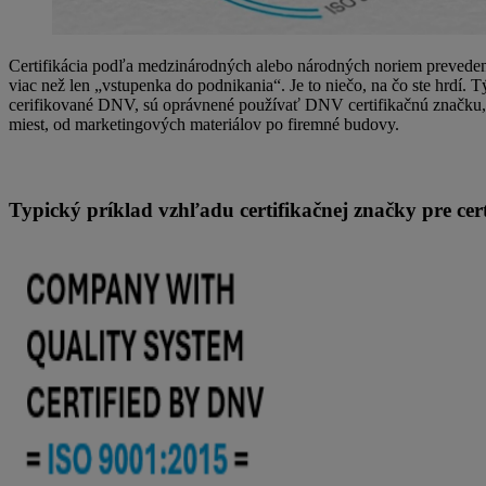
Certifikácia podľa medzinárodných alebo národných noriem prevedená
viac než len „vstupenka do podnikania“. Je to niečo, na čo ste hrdí.
cerifikované DNV, sú oprávnené používať DNV certifikačnú značku, k
miest, od marketingových materiálov po firemné budovy.
Typický príklad vzhľadu certifikačnej značky pre ce