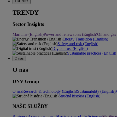
TRENDY
TRENDY
Sector Insights
Maritime (English)
Power and renewables (English)
Oil and gas
Energy Transition (English)
Safety and risk (English)
Digital trust (English)
Sustainable practices (English
O nás
O nás
DNV Group
O nás
Research & technology (English)
Sustainability (English)
Stručná história (English)
NAŠE SLUŽBY
Business Assurance - certifikácia a kurzy
Life Sciences
Maritime