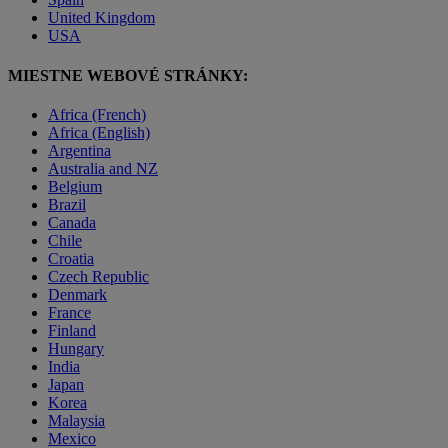
United Kingdom
USA
MIESTNE WEBOVÉ STRÁNKY:
Africa (French)
Africa (English)
Argentina
Australia and NZ
Belgium
Brazil
Canada
Chile
Croatia
Czech Republic
Denmark
France
Finland
Hungary
India
Japan
Korea
Malaysia
Mexico