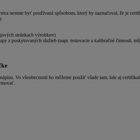
tva nesmie byť používaná spôsobom, ktorý by naznačoval, že je certi
a:
lógových stránkach výrobkov)
upy z poskytovaných služieb (napr. testovacie a kalibračné činnosti, in
čke
e nápisu. Vo všeobecnosti ho môžeme použiť všade tam, kde aj certifik
ormovať.