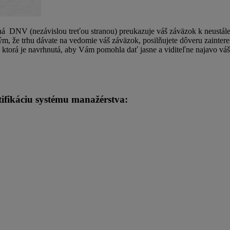
 DNV (nezávislou treťou stranou) preukazuje váš záväzok k neustálemu
 Tým, že trhu dávate na vedomie váš záväzok, posilňujete dôveru zainte
torá je navrhnutá, aby Vám pomohla dať jasne a viditeľne najavo váš 
rtifikáciu systému manažérstva: