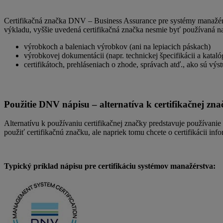
Certifikačná značka DNV – Business Assurance pre systémy manažérs
výkladu, vyššie uvedená certifikačná značka nesmie byť používaná n
výrobkoch a baleniach výrobkov (ani na lepiacich páskach)
výrobkovej dokumentácii (napr. technickej špecifikácii a kata
certifikátoch, prehláseniach o zhode, správach atď., ako sú výst
Použitie DNV nápisu – alternatíva k certifikačnej zna
Alternatívu k používaniu certifikačnej značky predstavuje používani
použiť certifikačnú značku, ale napriek tomu chcete o certifikácii inf
Typický príklad nápisu pre certifikáciu systémov manažérstva: