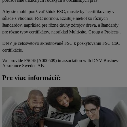
porušovanie tradičných ľudských a občianskych práv.
Aby ste mohli používať štítok FSC, musíte byť certifikovaný v
súlade s vhodnou FSC normou. Existuje niekoľko rôznych
štandardov, napríklad pre rôzne druhy zdrojov dreva, a štandardy
pre rôzne typy certifikátov, napríklad Multi-site, Group a Projects..
DNV je celosvetovo akreditované FSC k poskytovaniu FSC CoC
certifikácie.
We provide FSC® (A000509) in association with DNV Business
Assurance Sweden AB.
Pre viac informácií: