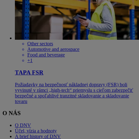
Other sectors
Automotive and aerospace
Food and beverage
+1
TAPA FSR
Požiadavky na bezpečnosť nákladnej dopravy (FSR) boli
vyvinuté v rámci „high-tech“ priemyslu s cieľom zabezpečiť
bezpečné a spoľahlivé tranzitné skladovanie a skladovanie
tovaru
O NÁS
O DNV
Účel, vízia a hodnoty
A brief history of DNV