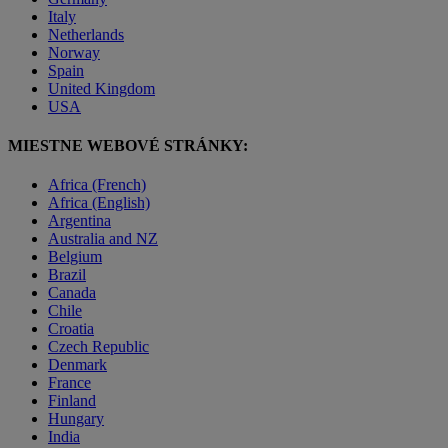
Italy
Netherlands
Norway
Spain
United Kingdom
USA
MIESTNE WEBOVÉ STRÁNKY:
Africa (French)
Africa (English)
Argentina
Australia and NZ
Belgium
Brazil
Canada
Chile
Croatia
Czech Republic
Denmark
France
Finland
Hungary
India