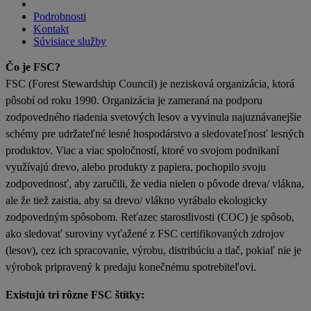
Podrobnosti
Kontakt
Súvisiace služby
Čo je FSC?
FSC (Forest Stewardship Council) je nezisková organizácia, ktorá
pôsobí od roku 1990. Organizácia je zameraná na podporu
zodpovedného riadenia svetových lesov a vyvinula najuznávanejšie
schémy pre udržateľné lesné hospodárstvo a sledovateľnosť lesných
produktov. Viac a viac spoločností, ktoré vo svojom podnikaní
využívajú drevo, alebo produkty z papiera, pochopilo svoju
zodpovednosť, aby zaručili, že vedia nielen o pôvode dreva/ vlákna,
ale že tiež zaistia, aby sa drevo/ vlákno vyrábalo ekologicky
zodpovedným spôsobom. Reťazec starostlivosti (COC) je spôsob,
ako sledovať suroviny vyťažené z FSC certifikovaných zdrojov
(lesov), cez ich spracovanie, výrobu, distribúciu a tlač, pokiaľ nie je
výrobok pripravený k predaju konečnému spotrebiteľovi.
Existujú tri rôzne FSC štítky: