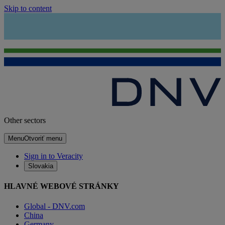
Skip to content
Other sectors
Menu
Otvoriť menu
Sign in to Veracity
Slovakia
HLAVNÉ WEBOVÉ STRÁNKY
Global - DNV.com
China
Germany