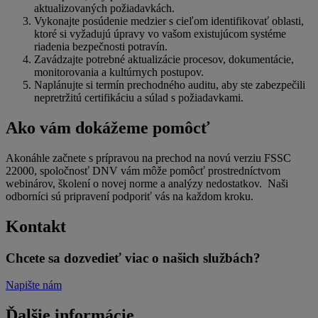
aktualizovaných požiadavkách.
Vykonajte posúdenie medzier s cieľom identifikovať oblasti,
ktoré si vyžadujú úpravy vo vašom existujúcom systéme
riadenia bezpečnosti potravín.
Zavádzajte potrebné aktualizácie procesov, dokumentácie,
monitorovania a kultúrnych postupov.
Naplánujte si termín prechodného auditu, aby ste zabezpečili
nepretržitú certifikáciu a súlad s požiadavkami.
Ako vám dokážeme pomôcť
Akonáhle začnete s prípravou na prechod na novú verziu FSSC
22000, spoločnosť DNV vám môže pomôcť prostredníctvom
webinárov, školení o novej norme a analýzy nedostatkov. Naši
odborníci sú pripravení podporiť vás na každom kroku.
Kontakt
Chcete sa dozvedieť viac o našich službách?
Napište nám
Ďalšie informácie