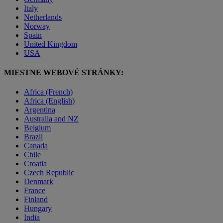
Italy
Netherlands
Norway
Spain
United Kingdom
USA
MIESTNE WEBOVÉ STRÁNKY:
Africa (French)
Africa (English)
Argentina
Australia and NZ
Belgium
Brazil
Canada
Chile
Croatia
Czech Republic
Denmark
France
Finland
Hungary
India