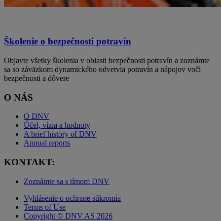
Školenie o bezpečnosti potravín
Objavte všetky školenia v oblasti bezpečnosti potravín a zoznámte
sa so záväzkom dynamického odvetvia potravín a nápojov voči
bezpečnosti a dôvere
O NÁS
O DNV
Účel, vízia a hodnoty
A brief history of DNV
Annual reports
KONTAKT:
Zoznámte sa s tímom DNV
Vyhlásenie o ochrane súkromia
Terms of Use
Copyright © DNV AS 2026