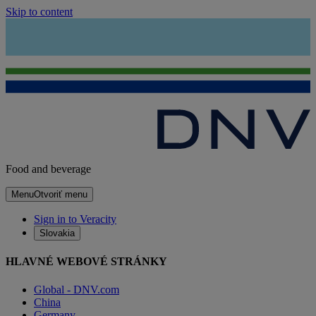
Skip to content
Food and beverage
Menu
Otvoriť menu
Sign in to Veracity
Slovakia
HLAVNÉ WEBOVÉ STRÁNKY
Global - DNV.com
China
Germany