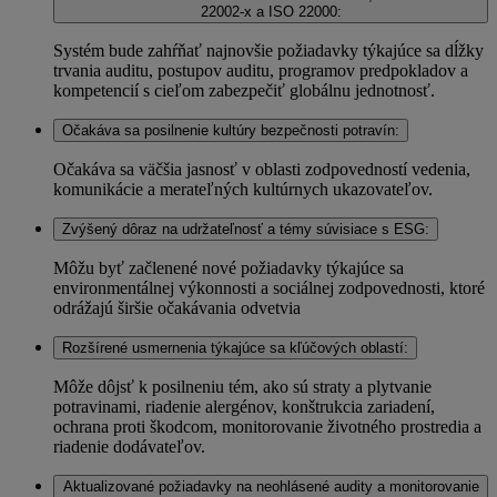
22002-x a ISO 22000:
Systém bude zahŕňať najnovšie požiadavky týkajúce sa dĺžky
trvania auditu, postupov auditu, programov predpokladov a
kompetencií s cieľom zabezpečiť globálnu jednotnosť.
Očakáva sa posilnenie kultúry bezpečnosti potravín:
Očakáva sa väčšia jasnosť v oblasti zodpovedností vedenia,
komunikácie a merateľných kultúrnych ukazovateľov.
Zvýšený dôraz na udržateľnosť a témy súvisiace s ESG:
Môžu byť začlenené nové požiadavky týkajúce sa
environmentálnej výkonnosti a sociálnej zodpovednosti, ktoré
odrážajú širšie očakávania odvetvia
Rozšírené usmernenia týkajúce sa kľúčových oblastí:
Môže dôjsť k posilneniu tém, ako sú straty a plytvanie
potravinami, riadenie alergénov, konštrukcia zariadení,
ochrana proti škodcom, monitorovanie životného prostredia a
riadenie dodávateľov.
Aktualizované požiadavky na neohlásené audity a monitorovanie