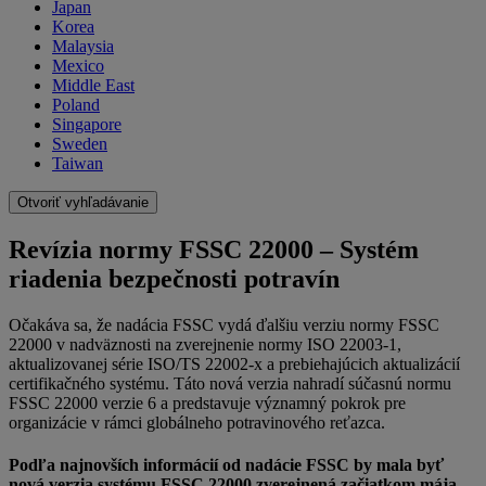
Japan
Korea
Malaysia
Mexico
Middle East
Poland
Singapore
Sweden
Taiwan
Otvoriť vyhľadávanie
Revízia normy FSSC 22000 – Systém
riadenia bezpečnosti potravín
Očakáva sa, že nadácia FSSC vydá ďalšiu verziu normy FSSC
22000 v nadväznosti na zverejnenie normy ISO 22003-1,
aktualizovanej série ISO/TS 22002-x a prebiehajúcich aktualizácií
certifikačného systému. Táto nová verzia nahradí súčasnú normu
FSSC 22000 verzie 6 a predstavuje významný pokrok pre
organizácie v rámci globálneho potravinového reťazca.
Podľa najnovších informácií od nadácie FSSC by mala byť
nová verzia systému FSSC 22000 zverejnená začiatkom mája