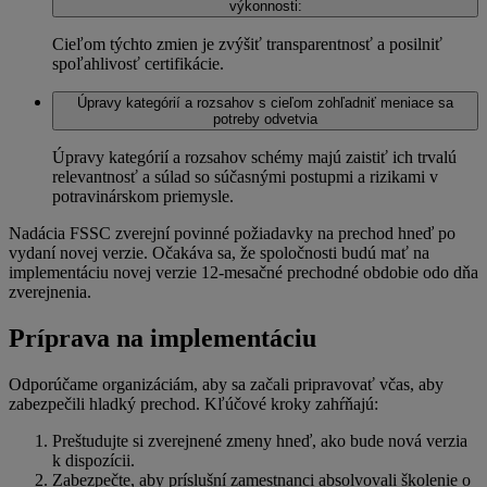
výkonnosti:
Cieľom týchto zmien je zvýšiť transparentnosť a posilniť
spoľahlivosť certifikácie.
Úpravy kategórií a rozsahov s cieľom zohľadniť meniace sa
potreby odvetvia
Úpravy kategórií a rozsahov schémy majú zaistiť ich trvalú
relevantnosť a súlad so súčasnými postupmi a rizikami v
potravinárskom priemysle.
Nadácia FSSC zverejní povinné požiadavky na prechod hneď po
vydaní novej verzie. Očakáva sa, že spoločnosti budú mať na
implementáciu novej verzie 12-mesačné prechodné obdobie odo dňa
zverejnenia.
Príprava na implementáciu
Odporúčame organizáciám, aby sa začali pripravovať včas, aby
zabezpečili hladký prechod. Kľúčové kroky zahŕňajú:
Preštudujte si zverejnené zmeny hneď, ako bude nová verzia
k dispozícii.
Zabezpečte, aby príslušní zamestnanci absolvovali školenie o