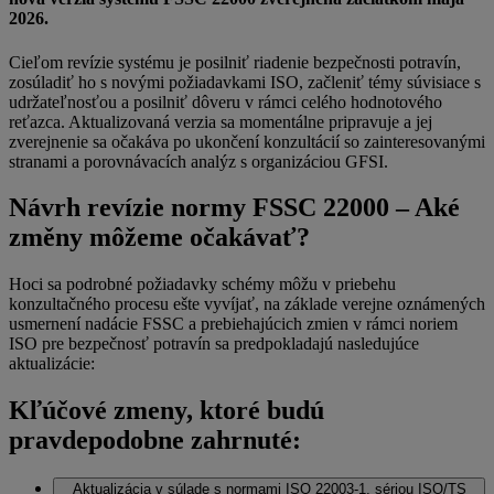
2026.
Cieľom revízie systému je posilniť riadenie bezpečnosti potravín,
zosúladiť ho s novými požiadavkami ISO, začleniť témy súvisiace s
udržateľnosťou a posilniť dôveru v rámci celého hodnotového
reťazca. Aktualizovaná verzia sa momentálne pripravuje a jej
zverejnenie sa očakáva po ukončení konzultácií so zainteresovanými
stranami a porovnávacích analýz s organizáciou GFSI.
Návrh revízie normy FSSC 22000 – Aké
změny môžeme očakávať?
Hoci sa podrobné požiadavky schémy môžu v priebehu
konzultačného procesu ešte vyvíjať, na základe verejne oznámených
usmernení nadácie FSSC a prebiehajúcich zmien v rámci noriem
ISO pre bezpečnosť potravín sa predpokladajú nasledujúce
aktualizácie:
Kľúčové zmeny, ktoré budú
pravdepodobne zahrnuté:
Aktualizácia v súlade s normami ISO 22003-1, sériou ISO/TS