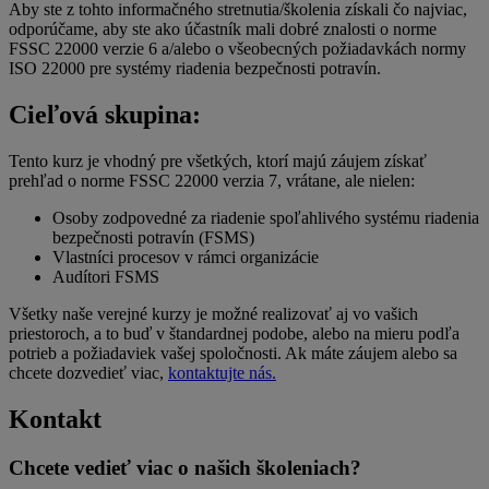
Aby ste z tohto informačného stretnutia/školenia získali čo najviac,
odporúčame, aby ste ako účastník mali dobré znalosti o norme
FSSC 22000 verzie 6 a/alebo o všeobecných požiadavkách normy
ISO 22000 pre systémy riadenia bezpečnosti potravín.
Cieľová skupina:
Tento kurz je vhodný pre všetkých, ktorí majú záujem získať
prehľad o norme FSSC 22000 verzia 7, vrátane, ale nielen:
Osoby zodpovedné za riadenie spoľahlivého systému riadenia
bezpečnosti potravín (FSMS)
Vlastníci procesov v rámci organizácie
Audítori FSMS
Všetky naše verejné kurzy je možné realizovať aj vo vašich
priestoroch, a to buď v štandardnej podobe, alebo na mieru podľa
potrieb a požiadaviek vašej spoločnosti. Ak máte záujem alebo sa
chcete dozvedieť viac,
kontaktujte nás.
Kontakt
Chcete vedieť viac o našich školeniach?