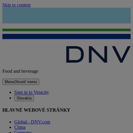
Skip to content
Food and beverage
Menu
Otvoriť menu
Sign in to Veracity
Slovakia
HLAVNÉ WEBOVÉ STRÁNKY
Global - DNV.com
China
Germany