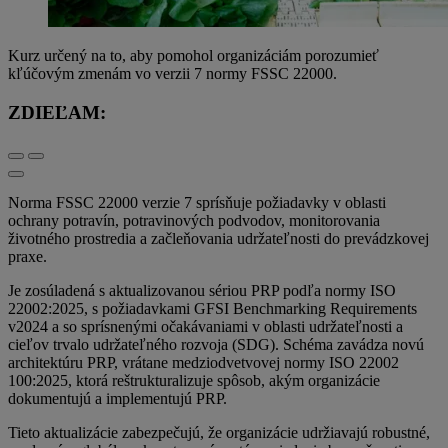
Kurz určený na to, aby pomohol organizáciám porozumieť
kľúčovým zmenám vo verzii 7 normy FSSC 22000.
ZDIEĽAM:
Norma FSSC 22000 verzie 7 sprísňuje požiadavky v oblasti
ochrany potravín, potravinových podvodov, monitorovania
životného prostredia a začleňovania udržateľnosti do prevádzkovej
praxe.
Je zosúladená s aktualizovanou sériou PRP podľa normy ISO
22002:2025, s požiadavkami GFSI Benchmarking Requirements
v2024 a so sprísnenými očakávaniami v oblasti udržateľnosti a
cieľov trvalo udržateľného rozvoja (SDG). Schéma zavádza novú
architektúru PRP, vrátane medziodvetvovej normy ISO 22002
100:2025, ktorá reštrukturalizuje spôsob, akým organizácie
dokumentujú a implementujú PRP.
Tieto aktualizácie zabezpečujú, že organizácie udržiavajú robustné,