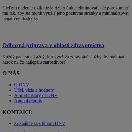
Cieľom riadenia rizík nie je riziko úplne eliminovať, ale porozumieť
mu tak, aby ste mohli využiť jeho pozitívne stránky a minimalizovať
negatívne dôsledky
Odborná príprava v oblasti zdravotníctva
Každý pacient a každý, kto využíva zdravotné služby, by mal mať
nárok na čo najlepšiu starostlivosť
O NÁS
O DNV
Účel, vízia a hodnoty
A brief history of DNV
Annual reports
KONTAKT:
Zoznámte sa s tímom DNV