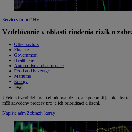
Services from DNV
Vzdelávanie v oblasti riadenia rizík a zab
Other sectors
Finance
Government
Healthcare
Automotive and aerospace
Food and beverage
Maritime
Energy
+5
Účelem řízení rizik není eliminovat rizika, ale pochopit je tak, abyst
měli zavedeny procesy pro jejich prioritizaci a řízení.
Napíšte nám
Zobraziť kurzy