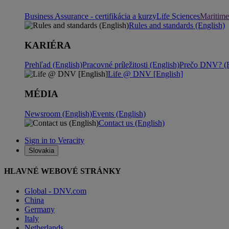
Business Assurance - certifikácia a kurzy
Life Sciences
Maritime
Rules and standards (English)
KARIÉRA
Prehľad (English)
Pracovné príležitosti (English)
Prečo DNV? (E
Life @ DNV [English]
MÉDIA
Newsroom (English)
Events (English)
Contact us (English)
Sign in to Veracity
Slovakia
HLAVNÉ WEBOVÉ STRÁNKY
Global - DNV.com
China
Germany
Italy
Netherlands