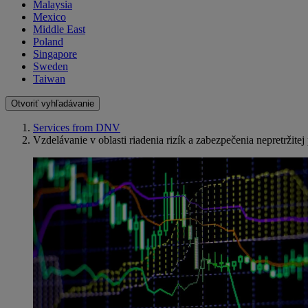
Malaysia
Mexico
Middle East
Poland
Singapore
Sweden
Taiwan
Otvoriť vyhľadávanie
Services from DNV
Vzdelávanie v oblasti riadenia rizík a zabezpečenia nepretržite