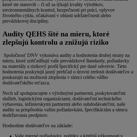
ktoré ste stanovili – či už sa týkajú kvality výrobkov,
environmentálnych kontrol, bezpečnosti pri práci, vplyvov
životného cyklu, očakávaní v oblasti udržateľnosti alebo
prevádzkovej disciplíny.
Audity QEHS šité na mieru, ktoré
zlepšujú kontrolu a znižujú riziko
Spoločnosť DNV vykonáva audity a hodnotenia druhej strany na
mieru, ktoré zohľadňujú vaše prevádzkové štandardy, požiadavky
na materiály a rizikový profil špecifický pre dané odvetvie. Tieto
hodnotenia poskytujú jasný prehľad o úrovni zrelosti dodávateľov a
poukazujú na možnosti zlepšenia v rámci celého vášho
dodávateľského reťazca.
Nech už spolupracujete s výrobnými partnermi, poskytovateľmi
služieb, logistickými organizáciami, dodávateľmi technického
vybavenia, inžinierskymi partnermi alebo subdodávateľmi, naše
audity sa prispôsobia vašim požiadavkám, špecifikáciám a rámcu
dodržiavania predpisov.
Hodnotíme dodávateľov na základe:
Vaše interné požiadavky, politiky a kritériá výkonnosti v