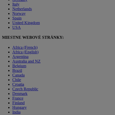
Italy
Netherlands
Norway
Spain
United Kingdom
USA
MIESTNE WEBOVÉ STRÁNKY:
Africa (French)
Africa (English)
Argentina
Australia and NZ
Belgium
Brazil
Canada
Chile
Croatia
Czech Republic
Denmark
France
Finland
Hungary
India