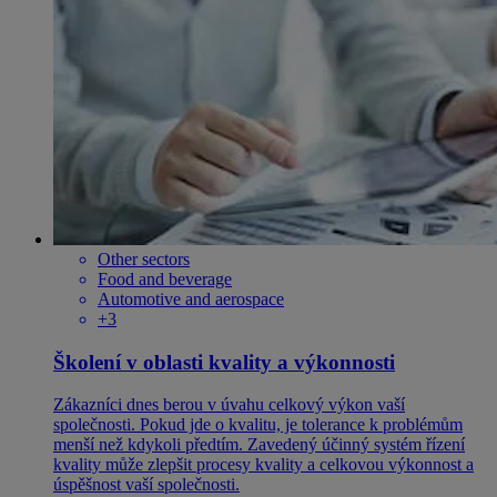
Other sectors
Food and beverage
Automotive and aerospace
+3
Školení v oblasti kvality a výkonnosti
Zákazníci dnes berou v úvahu celkový výkon vaší
společnosti. Pokud jde o kvalitu, je tolerance k problémům
menší než kdykoli předtím. Zavedený účinný systém řízení
kvality může zlepšit procesy kvality a celkovou výkonnost a
úspěšnost vaší společnosti.