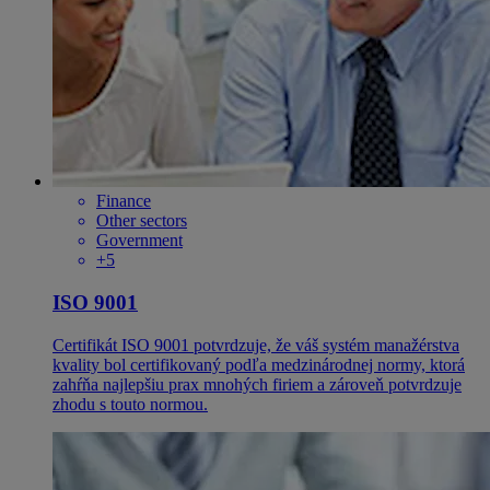
Finance
Other sectors
Government
+5
ISO 9001
Certifikát ISO 9001 potvrdzuje, že váš systém manažérstva
kvality bol certifikovaný podľa medzinárodnej normy, ktorá
zahŕňa najlepšiu prax mnohých firiem a zároveň potvrdzuje
zhodu s touto normou.