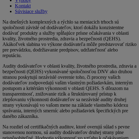
Výhody
Kontakt
Súvisiace služby
Na dnešných komplexných a rýchlo sa meniacich trhoch sú
spoločnosti závislé od dodávateľov, ktorí dokážu konzistentne
dodávať produkty a služby spĺňajúce prísne očakávania v oblasti
kvality, životného prostredia, zdravia a bezpečnosti (QEHS).
Akákoľvek slabina vo výkone dodávateľa môže predstavovať riziko
pre prevádzku, dodržiavanie predpisov, udržateľnosť alebo
reputáciu.
Audity dodávateľov v oblasti kvality, životného prostredia, zdravia a
bezpečnosti (QEHS) vykonávané spoločnosťou DNV ako druhou
stranou poskytujú nezávislé overenie toho, či procesy vašich
dodávateľov zodpovedajú vašim vlastným požiadavkám, interným
postupom a kritériám výkonnosti v oblasti QEHS. S dôrazom na
transparentnosť, znižovanie rizík a štruktúrovaný prístup k
zlepšovaniu výkonnosti dodávateľov sa nezávislé audity druhej
strany vykonávajú vo vašom mene na základe vlastného kódexu
správania, interných smerníc alebo požiadaviek špecifických pre
daného zákazníka.
Na rozdiel od certifikačných auditov, ktoré overujú súlad s pevne
stanovenou normou, sú audity dodávateľov druhej strany plne
prispôsobiteľné. Hodnotia výkonnosť vo vzťahu k očakávaniam,