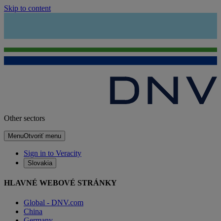
Skip to content
Other sectors
Menu
Otvoriť menu
Sign in to Veracity
Slovakia
HLAVNÉ WEBOVÉ STRÁNKY
Global - DNV.com
China
Germany