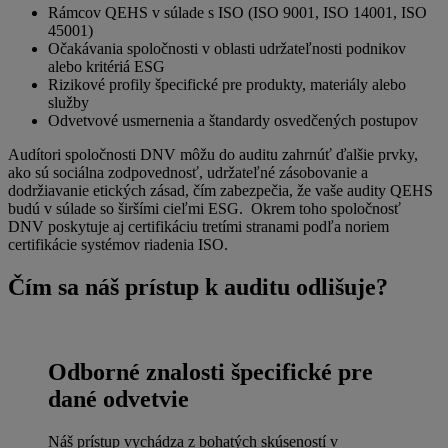
Rámcov QEHS v súlade s ISO (ISO 9001, ISO 14001, ISO
45001)
Očakávania spoločnosti v oblasti udržateľnosti podnikov
alebo kritériá ESG
Rizikové profily špecifické pre produkty, materiály alebo
služby
Odvetvové usmernenia a štandardy osvedčených postupov
Audítori spoločnosti DNV môžu do auditu zahrnúť ďalšie prvky,
ako sú sociálna zodpovednosť, udržateľné zásobovanie a
dodržiavanie etických zásad, čím zabezpečia, že vaše audity QEHS
budú v súlade so širšími cieľmi ESG. Okrem toho spoločnosť
DNV poskytuje aj certifikáciu tretími stranami podľa noriem
certifikácie systémov riadenia ISO.
Čím sa náš prístup k auditu odlišuje?
Odborné znalosti špecifické pre
dané odvetvie
Náš prístup vychádza z bohatých skúseností v