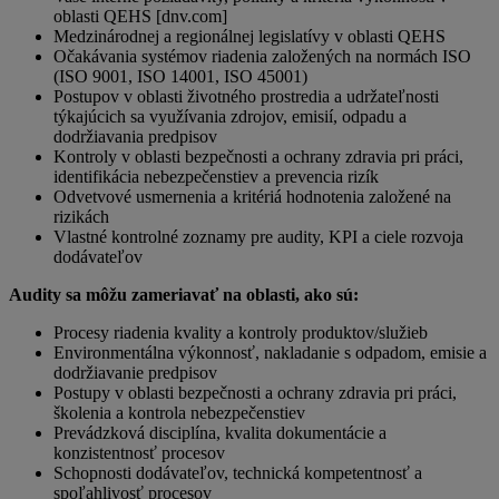
oblasti QEHS [dnv.com]
Medzinárodnej a regionálnej legislatívy v oblasti QEHS
Očakávania systémov riadenia založených na normách ISO
(ISO 9001, ISO 14001, ISO 45001)
Postupov v oblasti životného prostredia a udržateľnosti
týkajúcich sa využívania zdrojov, emisií, odpadu a
dodržiavania predpisov
Kontroly v oblasti bezpečnosti a ochrany zdravia pri práci,
identifikácia nebezpečenstiev a prevencia rizík
Odvetvové usmernenia a kritériá hodnotenia založené na
rizikách
Vlastné kontrolné zoznamy pre audity, KPI a ciele rozvoja
dodávateľov
Audity sa môžu zameriavať na oblasti, ako sú:
Procesy riadenia kvality a kontroly produktov/služieb
Environmentálna výkonnosť, nakladanie s odpadom, emisie a
dodržiavanie predpisov
Postupy v oblasti bezpečnosti a ochrany zdravia pri práci,
školenia a kontrola nebezpečenstiev
Prevádzková disciplína, kvalita dokumentácie a
konzistentnosť procesov
Schopnosti dodávateľov, technická kompetentnosť a
spoľahlivosť procesov