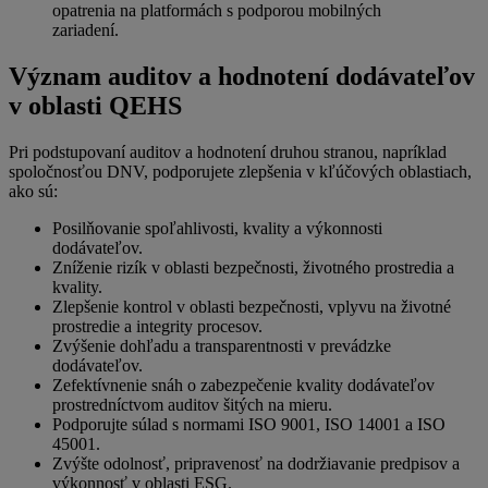
opatrenia na platformách s podporou mobilných
zariadení.
Význam auditov a hodnotení dodávateľov
v oblasti QEHS
Pri podstupovaní auditov a hodnotení druhou stranou, napríklad
spoločnosťou DNV, podporujete zlepšenia v kľúčových oblastiach,
ako sú:
Posilňovanie spoľahlivosti, kvality a výkonnosti
dodávateľov.
Zníženie rizík v oblasti bezpečnosti, životného prostredia a
kvality.
Zlepšenie kontrol v oblasti bezpečnosti, vplyvu na životné
prostredie a integrity procesov.
Zvýšenie dohľadu a transparentnosti v prevádzke
dodávateľov.
Zefektívnenie snáh o zabezpečenie kvality dodávateľov
prostredníctvom auditov šitých na mieru.
Podporujte súlad s normami ISO 9001, ISO 14001 a ISO
45001.
Zvýšte odolnosť, pripravenosť na dodržiavanie predpisov a
výkonnosť v oblasti ESG.