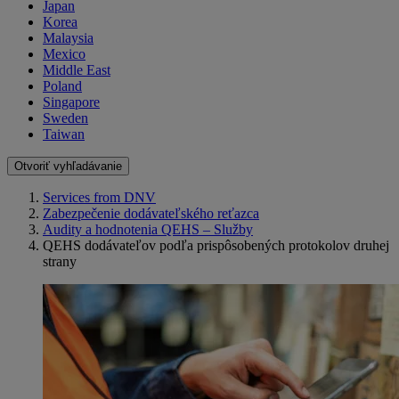
Japan
Korea
Malaysia
Mexico
Middle East
Poland
Singapore
Sweden
Taiwan
Otvoriť vyhľadávanie
Services from DNV
Zabezpečenie dodávateľského reťazca
Audity a hodnotenia QEHS – Služby
QEHS dodávateľov podľa prispôsobených protokolov druhej
strany