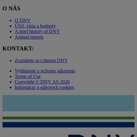
O NÁS
O DNV
Účel, vízia a hodnoty
A brief history of DNV
Annual reports
KONTAKT:
Zoznámte sa s tímom DNV
Vyhlásenie o ochrane súkromia
Terms of Use
Copyright © DNV AS 2026
Informácie o súboroch cookies