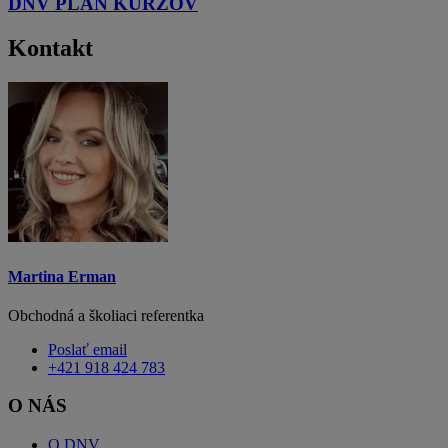
DNV PLÁN KURZOV
Kontakt
Martina Erman
Obchodná a školiaci referentka
Poslať email
+421 918 424 783
O NÁS
O DNV