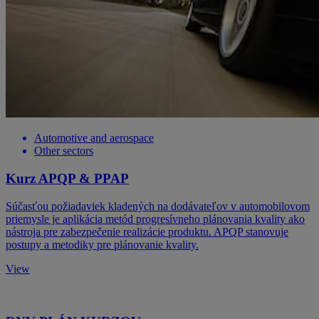
Automotive and aerospace
Other sectors
Kurz APQP & PPAP
Súčasťou požiadaviek kladených na dodávateľov v automobilovom
priemysle je aplikácia metód progresívneho plánovania kvality ako
nástroja pre zabezpečenie realizácie produktu. APQP stanovuje
postupy a metodiky pre plánovanie kvality.
View