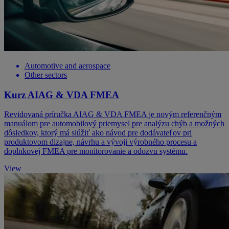
Automotive and aerospace
Other sectors
Kurz AIAG & VDA FMEA
Revidovaná príručka AIAG & VDA FMEA je novým referenčným
manuálom pre automobilový priemysel pre analýzu chýb a možných
dôsledkov, ktorý má slúžiť ako návod pre dodávateľov pri
produktovom dizajne, návrhu a vývoji výrobného procesu a
doplnkovej FMEA pre monitorovanie a odozvu systému.
View