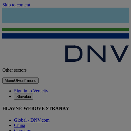
Skip to content
Other sectors
Menu
Otvoriť menu
Sign in to Veracity
Slovakia
HLAVNÉ WEBOVÉ STRÁNKY
Global - DNV.com
China
Germany