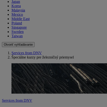
Japan
Korea
Malaysia
Mexico
Middle East
Poland
Singapore
Sweden
Taiwan
Otvoriť vyhľadávanie
Services from DNV
Špeciálne kurzy pre železničný priemysel
Services from DNV