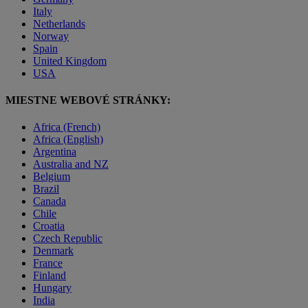
Italy
Netherlands
Norway
Spain
United Kingdom
USA
MIESTNE WEBOVÉ STRÁNKY:
Africa (French)
Africa (English)
Argentina
Australia and NZ
Belgium
Brazil
Canada
Chile
Croatia
Czech Republic
Denmark
France
Finland
Hungary
India