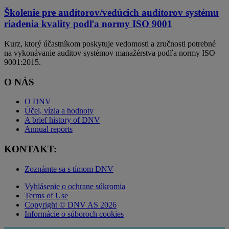
Školenie pre audítorov/vedúcich audítorov systému
riadenia kvality podľa normy ISO 9001
Kurz, ktorý účastníkom poskytuje vedomosti a zručnosti potrebné
na vykonávanie auditov systémov manažérstva podľa normy ISO
9001:2015.
O NÁS
O DNV
Účel, vízia a hodnoty
A brief history of DNV
Annual reports
KONTAKT:
Zoznámte sa s tímom DNV
Vyhlásenie o ochrane súkromia
Terms of Use
Copyright © DNV AS 2026
Informácie o súboroch cookies