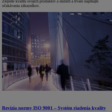
Zlepšite kvalitu svojich produktov a služieb a trvalo napĺňajte
očakávania zákazníkov.
Revízia normy ISO 9001 – Systém riadenia kvality