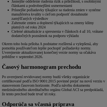
Jasnejšie oddelenie riadenia rizík a príležitostí, s osobitnými
článkami a podrobnejšími usmerneniami
Prísnejšie požiadavky týkajúce sa riadenia zmien v systéme
manažérstva kvality s cieľom podporiť dosiahnutie
zamýšľaných výsledkov
Zahrnutie zmien a doplnení týkajúcich sa zmeny klímy
platných od roku 2024
Cielené aktualizácie a spresnenia v článkoch 4 až 10, vrátane
dodatočných poznámok na podporu výkladu
Okrem toho bola príloha A podstatne rozšírená a vylepšená, aby
pomohla používateľom lepšie pochopiť požiadavky normy.
Uverejnenie aktualizovanej konečnej verzie normy sa očakáva
približne v septembri 2026.
Časový harmonogram prechodu
Po uverejnení revidovanej normy budú všetky organizácie
certifikované podľa ISO 9001:2015 povinné prejsť na novú verziu v
stanovenom časovom horizonte. Podľa návrhu dokumentu
medzinárodného akreditačného orgánu Global ACI sa predpokladá,
že tento prechod bude trvať tri roky.
Odporúča sa včasná príprava