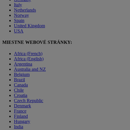
Italy
Netherlands
Norway
Spain
United Kingdom
USA
MIESTNE WEBOVÉ STRÁNKY:
Africa (French)
Africa (English)
Argentina
Australia and NZ
Belgium
Brazil
Canada
Chile
Croatia
Czech Republic
Denmark
France
Finland
Hungary
India