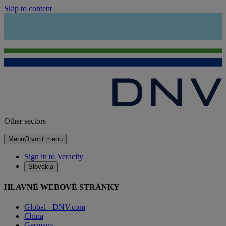
Skip to content
Other sectors
Menu
Otvoriť menu
Sign in to Veracity
Slovakia
HLAVNÉ WEBOVÉ STRÁNKY
Global - DNV.com
China
Germany