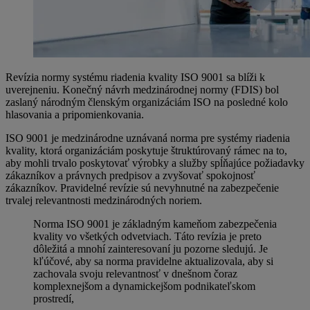
Revízia normy systému riadenia kvality ISO 9001 sa blíži k
uverejneniu. Konečný návrh medzinárodnej normy (FDIS) bol
zaslaný národným členským organizáciám ISO na posledné kolo
hlasovania a pripomienkovania.
ISO 9001 je medzinárodne uznávaná norma pre systémy riadenia
kvality, ktorá organizáciám poskytuje štruktúrovaný rámec na to,
aby mohli trvalo poskytovať výrobky a služby spĺňajúce požiadavky
zákazníkov a právnych predpisov a zvyšovať spokojnosť
zákazníkov. Pravidelné revízie sú nevyhnutné na zabezpečenie
trvalej relevantnosti medzinárodných noriem.
Norma ISO 9001 je základným kameňom zabezpečenia
kvality vo všetkých odvetviach. Táto revízia je preto
dôležitá a mnohí zainteresovaní ju pozorne sledujú. Je
kľúčové, aby sa norma pravidelne aktualizovala, aby si
zachovala svoju relevantnosť v dnešnom čoraz
komplexnejšom a dynamickejšom podnikateľskom
prostredí,