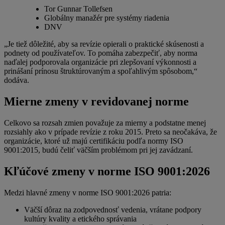
Tor Gunnar Tollefsen
Globálny manažér pre systémy riadenia
DNV
„Je tiež dôležité, aby sa revízie opierali o praktické skúsenosti a
podnety od používateľov. To pomáha zabezpečiť, aby norma
naďalej podporovala organizácie pri zlepšovaní výkonnosti a
prinášaní prínosu štruktúrovaným a spoľahlivým spôsobom,“
dodáva.
Mierne zmeny v revidovanej norme
Celkovo sa rozsah zmien považuje za mierny a podstatne menej
rozsiahly ako v prípade revízie z roku 2015. Preto sa neočakáva, že
organizácie, ktoré už majú certifikáciu podľa normy ISO
9001:2015, budú čeliť väčším problémom pri jej zavádzaní.
Kľúčové zmeny v norme ISO 9001:2026
Medzi hlavné zmeny v norme ISO 9001:2026 patria:
Väčší dôraz na zodpovednosť vedenia, vrátane podpory
kultúry kvality a etického správania