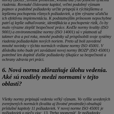
riadenia. Rovnaké číslovanie kapitol, veľmi podobný význam
pojmov a podobné požiadavky určite prispejú k rýchlejšiemu a
lepšiemu pochopeniu rôznych požiadaviek, a tým výrazne uľahčia
ich efektívnu implementáciu. K podstatnejším prínosom nepochybne
patrí aj lepšie odhaľovanie, identifikácia a pochopenie rizík, čo by
malo výrazne zlepšiť bezpečnosť práce. Keďže normy kvality (ISO
9001) a environmentálne normy (ISO 14001) sú v platnosti už
takmer dva a pol roka, mnohé podniky už prispôsobili svoje systémy
riadenia požiadavkám nových noriem. Preto už boli zavedené
mnohé novinky v týchto normách vrátane normy ISO 45001. V
dôsledku toho bude pri zavádzaní novej normy BOZP (ISO 45001)
potrebné len doplniť ďalšie požiadavky týkajúce sa bezpečnosti a
ochrany zdravia pri práci.
6. Nová norma zdôrazňuje úlohu vedenia.
Aké sú rozdiely medzi normami v tejto
oblasti?
Všetky normy pripisujú vedeniu veľký význam. Vo vyššie uvedených
zverejnených normách (kvalita aj životné prostredie) obsahujú
príslušné kapitoly 11 požiadaviek. V novej norme ISO 45001 je
požiadaviek o niečo viac, 13. Treba spomenúť, že požiadavky