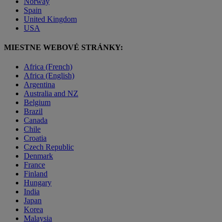
Norway
Spain
United Kingdom
USA
MIESTNE WEBOVÉ STRÁNKY:
Africa (French)
Africa (English)
Argentina
Australia and NZ
Belgium
Brazil
Canada
Chile
Croatia
Czech Republic
Denmark
France
Finland
Hungary
India
Japan
Korea
Malaysia