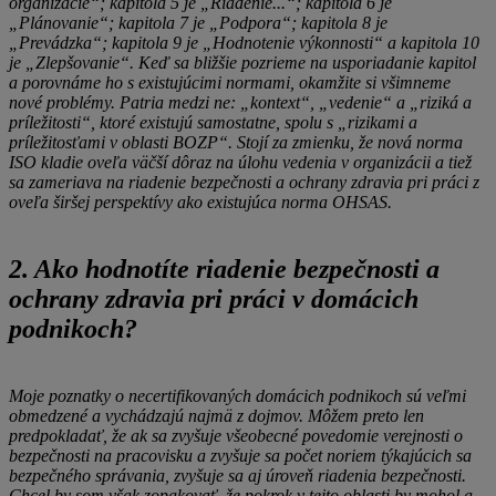
organizácie“; kapitola 5 je „Riadenie...“; kapitola 6 je
„Plánovanie“; kapitola 7 je „Podpora“; kapitola 8 je
„Prevádzka“; kapitola 9 je „Hodnotenie výkonnosti“ a kapitola 10
je „Zlepšovanie“. Keď sa bližšie pozrieme na usporiadanie kapitol
a porovnáme ho s existujúcimi normami, okamžite si všimneme
nové problémy. Patria medzi ne: „kontext“, „vedenie“ a „riziká a
príležitosti“, ktoré existujú samostatne, spolu s „rizikami a
príležitosťami v oblasti BOZP“. Stojí za zmienku, že nová norma
ISO kladie oveľa väčší dôraz na úlohu vedenia v organizácii a tiež
sa zameriava na riadenie bezpečnosti a ochrany zdravia pri práci z
oveľa širšej perspektívy ako existujúca norma OHSAS.
2. Ako hodnotíte riadenie bezpečnosti a
ochrany zdravia pri práci v domácich
podnikoch?
Moje poznatky o necertifikovaných domácich podnikoch sú veľmi
obmedzené a vychádzajú najmä z dojmov. Môžem preto len
predpokladať, že ak sa zvyšuje všeobecné povedomie verejnosti o
bezpečnosti na pracovisku a zvyšuje sa počet noriem týkajúcich sa
bezpečného správania, zvyšuje sa aj úroveň riadenia bezpečnosti.
Chcel by som však zopakovať, že pokrok v tejto oblasti by mohol a