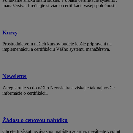
Ponúkame širokú škálu služieb v oblasti certifikácie systémov
manažérstva. Prečítajte si viac o certifikácii vašej spoločnosti.
Kurzy
Prostredníctvom našich kurzov budete lepšie pripravení na
implementáciu a certifikáciu Vášho systému manažérstva.
Newsletter
Zaregistrujte sa do nášho Newslettra a získajte tak najnovšie
informácie o certifikácii.
Žádost o cenovou nabídku
Chcete-li získat nezávaznou nabídku zdarma, neváhejte vyplnit