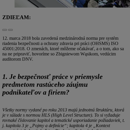
ZDIEĽAM:
12. marca 2018 bola zavedená medzinárodná norma pre systém
riadenia bezpečnosti a ochrany zdravia pri práci (OHSMS) ISO
45001:2018. O zmenách, ktoré môžeme očakávať, a o tom, ako sa
na ne pripraviť, hovoríme so Zbigniewom Wąsikom, vedúcim
audítorom DNV.
1. Je bezpečnosť práce v priemysle
predmetom rastúceho záujmu
podnikateľov a firiem?
Všetky normy vydané po roku 2013 majú jednotnú štruktúru, ktorá
je v súlade s normou HLS (High Level Structure). To si vyžaduje
rovnaké číslovanie kapitol a tematické usporiadanie požiadaviek, t.
j. kapitola 3 je „Pojmy a definície“; kapitola 4 je „Kontext