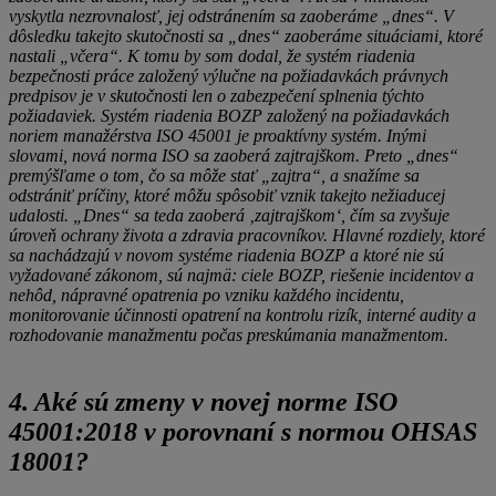
vyskytla nezrovnalosť, jej odstránením sa zaoberáme „dnes“. V
dôsledku takejto skutočnosti sa „dnes“ zaoberáme situáciami, ktoré
nastali „včera“. K tomu by som dodal, že systém riadenia
bezpečnosti práce založený výlučne na požiadavkách právnych
predpisov je v skutočnosti len o zabezpečení splnenia týchto
požiadaviek. Systém riadenia BOZP založený na požiadavkách
noriem manažérstva ISO 45001 je proaktívny systém. Inými
slovami, nová norma ISO sa zaoberá zajtrajškom. Preto „dnes“
premýšľame o tom, čo sa môže stať „zajtra“, a snažíme sa
odstrániť príčiny, ktoré môžu spôsobiť vznik takejto nežiaducej
udalosti. „Dnes“ sa teda zaoberá ‚zajtrajškom‘, čím sa zvyšuje
úroveň ochrany života a zdravia pracovníkov. Hlavné rozdiely, ktoré
sa nachádzajú v novom systéme riadenia BOZP a ktoré nie sú
vyžadované zákonom, sú najmä: ciele BOZP, riešenie incidentov a
nehôd, nápravné opatrenia po vzniku každého incidentu,
monitorovanie účinnosti opatrení na kontrolu rizík, interné audity a
rozhodovanie manažmentu počas preskúmania manažmentom.
4. Aké sú zmeny v novej norme ISO
45001:2018 v porovnaní s normou OHSAS
18001?