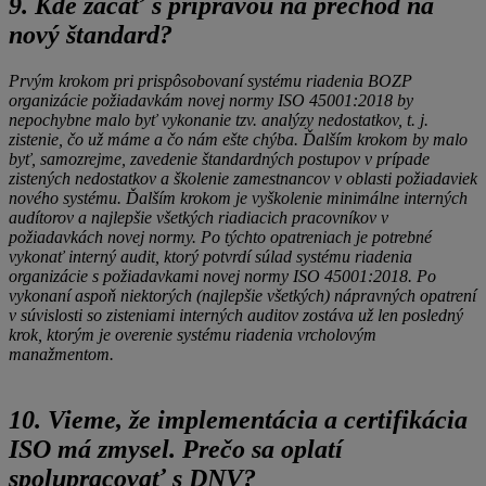
9. Kde začať s prípravou na prechod na
nový štandard?
Prvým krokom pri prispôsobovaní systému riadenia BOZP
organizácie požiadavkám novej normy ISO 45001:2018 by
nepochybne malo byť vykonanie tzv. analýzy nedostatkov, t. j.
zistenie, čo už máme a čo nám ešte chýba. Ďalším krokom by malo
byť, samozrejme, zavedenie štandardných postupov v prípade
zistených nedostatkov a školenie zamestnancov v oblasti požiadaviek
nového systému. Ďalším krokom je vyškolenie minimálne interných
audítorov a najlepšie všetkých riadiacich pracovníkov v
požiadavkách novej normy. Po týchto opatreniach je potrebné
vykonať interný audit, ktorý potvrdí súlad systému riadenia
organizácie s požiadavkami novej normy ISO 45001:2018. Po
vykonaní aspoň niektorých (najlepšie všetkých) nápravných opatrení
v súvislosti so zisteniami interných auditov zostáva už len posledný
krok, ktorým je overenie systému riadenia vrcholovým
manažmentom.
10. Vieme, že implementácia a certifikácia
ISO má zmysel. Prečo sa oplatí
spolupracovať s DNV?