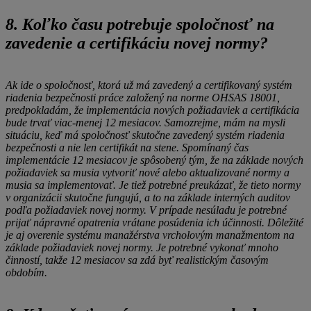
8. Koľko času potrebuje spoločnosť na
zavedenie a certifikáciu novej normy?
Ak ide o spoločnosť, ktorá už má zavedený a certifikovaný systém
riadenia bezpečnosti práce založený na norme OHSAS 18001,
predpokladám, že implementácia nových požiadaviek a certifikácia
bude trvať viac-menej 12 mesiacov. Samozrejme, mám na mysli
situáciu, keď má spoločnosť skutočne zavedený systém riadenia
bezpečnosti a nie len certifikát na stene. Spomínaný čas
implementácie 12 mesiacov je spôsobený tým, že na základe nových
požiadaviek sa musia vytvoriť nové alebo aktualizované normy a
musia sa implementovať. Je tiež potrebné preukázať, že tieto normy
v organizácii skutočne fungujú, a to na základe interných auditov
podľa požiadaviek novej normy. V prípade nesúladu je potrebné
prijať nápravné opatrenia vrátane posúdenia ich účinnosti. Dôležité
je aj overenie systému manažérstva vrcholovým manažmentom na
základe požiadaviek novej normy. Je potrebné vykonať mnoho
činností, takže 12 mesiacov sa zdá byť realistickým časovým
obdobím.