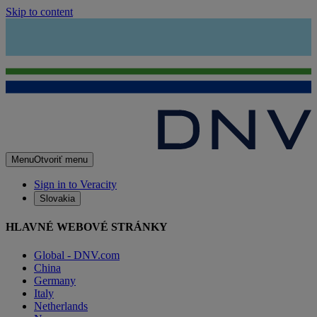
Skip to content
Menu
Otvoriť menu
Sign in to Veracity
Slovakia
HLAVNÉ WEBOVÉ STRÁNKY
Global - DNV.com
China
Germany
Italy
Netherlands