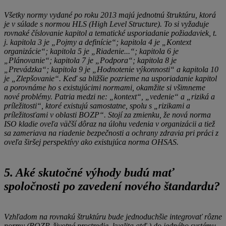
Všetky normy vydané po roku 2013 majú jednotnú štruktúru, ktorá
je v súlade s normou HLS (High Level Structure). To si vyžaduje
rovnaké číslovanie kapitol a tematické usporiadanie požiadaviek, t.
j. kapitola 3 je „Pojmy a definície“; kapitola 4 je „Kontext
organizácie“; kapitola 5 je „Riadenie...“; kapitola 6 je
„Plánovanie“; kapitola 7 je „Podpora“; kapitola 8 je
„Prevádzka“; kapitola 9 je „Hodnotenie výkonnosti“ a kapitola 10
je „Zlepšovanie“. Keď sa bližšie pozrieme na usporiadanie kapitol
a porovnáme ho s existujúcimi normami, okamžite si všimneme
nové problémy. Patria medzi ne: „kontext“, „vedenie“ a „riziká a
príležitosti“, ktoré existujú samostatne, spolu s „rizikami a
príležitosťami v oblasti BOZP“. Stojí za zmienku, že nová norma
ISO kladie oveľa väčší dôraz na úlohu vedenia v organizácii a tiež
sa zameriava na riadenie bezpečnosti a ochrany zdravia pri práci z
oveľa širšej perspektívy ako existujúca norma OHSAS.
5. Aké skutočné výhody budú mať
spoločnosti po zavedení nového štandardu?
Vzhľadom na rovnakú štruktúru bude jednoduchšie integrovať rôzne
normy (BOZP, životné prostredie, kvalita atď.) do jedného systému