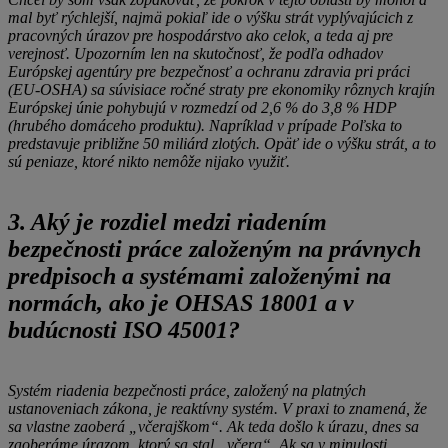
mal byť rýchlejší, najmä pokiaľ ide o výšku strát vyplývajúcich z
pracovných úrazov pre hospodárstvo ako celok, a teda aj pre
verejnosť. Upozorním len na skutočnosť, že podľa odhadov
Európskej agentúry pre bezpečnosť a ochranu zdravia pri práci
(EU-OSHA) sa súvisiace ročné straty pre ekonomiky rôznych krajín
Európskej únie pohybujú v rozmedzí od 2,6 % do 3,8 % HDP
(hrubého domáceho produktu). Napríklad v prípade Poľska to
predstavuje približne 50 miliárd zlotých. Opäť ide o výšku strát, a to
sú peniaze, ktoré nikto nemôže nijako využiť.
3. Aký je rozdiel medzi riadením
bezpečnosti práce založeným na právnych
predpisoch a systémami založenými na
normách, ako je OHSAS 18001 a v
budúcnosti ISO 45001?
Systém riadenia bezpečnosti práce, založený na platných
ustanoveniach zákona, je reaktívny systém. V praxi to znamená, že
sa vlastne zaoberá „včerajškom“. Ak teda došlo k úrazu, dnes sa
zaoberáme úrazom, ktorý sa stal „včera“. Ak sa v minulosti