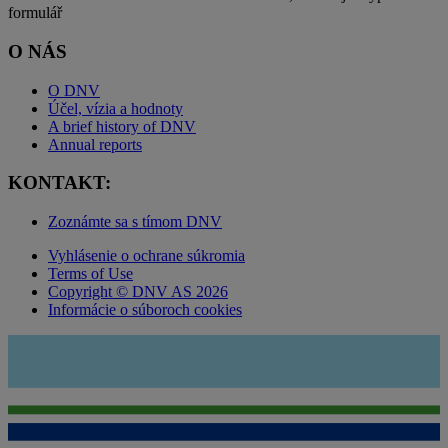
formulář
O NÁS
O DNV
Účel, vízia a hodnoty
A brief history of DNV
Annual reports
KONTAKT:
Zoznámte sa s tímom DNV
Vyhlásenie o ochrane súkromia
Terms of Use
Copyright © DNV AS 2026
Informácie o súboroch cookies