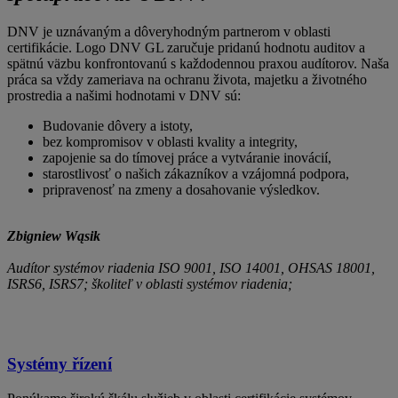
DNV je uznávaným a dôveryhodným partnerom v oblasti
certifikácie. Logo DNV GL zaručuje pridanú hodnotu auditov a
spätnú väzbu konfrontovanú s každodennou praxou audítorov. Naša
práca sa vždy zameriava na ochranu života, majetku a životného
prostredia a našimi hodnotami v DNV sú:
Budovanie dôvery a istoty,
bez kompromisov v oblasti kvality a integrity,
zapojenie sa do tímovej práce a vytváranie inovácií,
starostlivosť o našich zákazníkov a vzájomná podpora,
pripravenosť na zmeny a dosahovanie výsledkov.
Zbigniew Wąsik
Audítor systémov riadenia ISO 9001, ISO 14001, OHSAS 18001,
ISRS6, ISRS7; školiteľ v oblasti systémov riadenia;
Systémy řízení