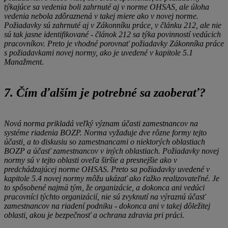
týkajúce sa vedenia boli zahrnuté aj v norme OHSAS, ale úloha
vedenia nebola zdôraznená v takej miere ako v novej norme.
Požiadavky sú zahrnuté aj v Zákonníku práce, v článku 212, ale nie
sú tak jasne identifikované - článok 212 sa týka povinností vedúcich
pracovníkov. Preto je vhodné porovnať požiadavky Zákonníka práce
s požiadavkami novej normy, ako je uvedené v kapitole 5.1
Manažment.
7. Čím ďalším je potrebné sa zaoberať?
Nová norma prikladá veľký význam účasti zamestnancov na
systéme riadenia BOZP. Norma vyžaduje dve rôzne formy tejto
účasti, a to diskusiu so zamestnancami o niektorých oblastiach
BOZP a účasť zamestnancov v iných oblastiach. Požiadavky novej
normy sú v tejto oblasti oveľa širšie a presnejšie ako v
predchádzajúcej norme OHSAS. Preto sa požiadavky uvedené v
kapitole 5.4 novej normy môžu ukázať ako ťažko realizovateľné. Je
to spôsobené najmä tým, že organizácie, a dokonca ani vedúci
pracovníci týchto organizácií, nie sú zvyknutí na výraznú účasť
zamestnancov na riadení podniku - dokonca ani v takej dôležitej
oblasti, akou je bezpečnosť a ochrana zdravia pri práci.