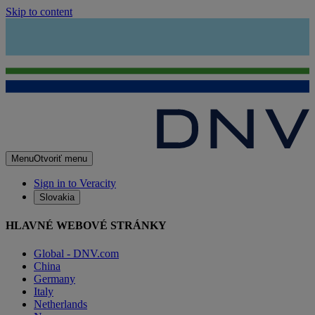
Skip to content
Menu
Otvoriť menu
Sign in to Veracity
Slovakia
HLAVNÉ WEBOVÉ STRÁNKY
Global - DNV.com
China
Germany
Italy
Netherlands