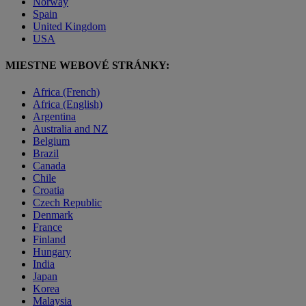
Norway
Spain
United Kingdom
USA
MIESTNE WEBOVÉ STRÁNKY:
Africa (French)
Africa (English)
Argentina
Australia and NZ
Belgium
Brazil
Canada
Chile
Croatia
Czech Republic
Denmark
France
Finland
Hungary
India
Japan
Korea
Malaysia