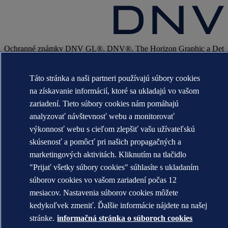
Ochranné známky DNV GL®, DNV®, The Horizon Graphic a Det
Norske Veritas® sú majetkom spoločností v skupine Det Norske
Veritas. Všetky práva vyhradené.
Táto stránka a naši partneri používajú súbory cookies
WHEN TRUST MATTERS
na získavanie informácií, ktoré sa ukladajú vo vašom
zariadení. Tieto súbory cookies nám pomáhajú
analyzovať návštevnosť webu a monitorovať
výkonnosť webu s cieľom zlepšiť vašu užívateľskú
skúsenosť a pomôcť pri našich propagačných a
marketingových aktivitách. Kliknutím na tlačidlo
"Prijať všetky súbory cookies" súhlasíte s ukladaním
súborov cookies vo vašom zariadení počas 12
mesiacov. Nastavenia súborov cookies môžete
kedykoľvek zmeniť. Ďalšie informácie nájdete na našej
stránke.
informačná stránka o súboroch cookies