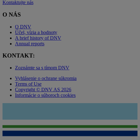
Kontaktujte nás
O NÁS
O DNV
Účel, vízia a hodnoty
A brief history of DNV
Annual reports
KONTAKT:
Zoznámte sa s tímom DNV
Vyhlásenie o ochrane súkromia
Terms of Use
Copyright © DNV AS 2026
Informácie o súboroch cookies