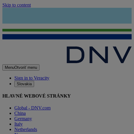
Skip to content
Menu
Otvoriť menu
Sign in to Veracity
Slovakia
HLAVNÉ WEBOVÉ STRÁNKY
Global - DNV.com
China
Germany
Italy
Netherlands