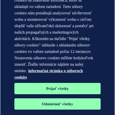
cookies na získavanie informácií, ktoré sa
A brief history of DNV
Annual reports
ukladajú vo vašom zariadení. Tieto súbory
cookies nám pomáhajú analyzovať návštevnosť
KONTAKT:
webu a monitorovať výkonnosť webu s cieľom
Zoznámte sa s tímom DNV
zlepšiť vašu užívateľskú skúsenosť a pomôcť pri
našich propagačných a marketingových
Vyhlásenie o ochrane súkromia
Terms of Use
aktivitách. Kliknutím na tlačidlo "Prijať všetky
Copyright © DNV AS 2026
súbory cookies" súhlasíte s ukladaním súborov
Informácie o súboroch cookies
cookies vo vašom zariadení počas 12 mesiacov.
Nastavenia súborov cookies môžete kedykoľvek
zmeniť. Ďalšie informácie nájdete na našej
stránke.
informačná stránka o súboroch
cookies
Prijať všetky
Odmietnuť všetky
Ochranné známky DNV GL®, DNV®, The Horizon Graphic a Det
Norske Veritas® sú majetkom spoločností v skupine Det Norske