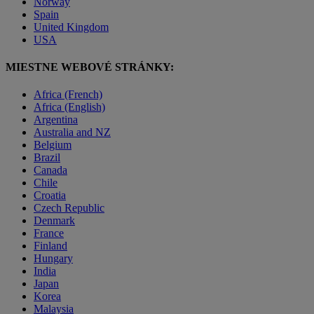
Norway
Spain
United Kingdom
USA
MIESTNE WEBOVÉ STRÁNKY:
Africa (French)
Africa (English)
Argentina
Australia and NZ
Belgium
Brazil
Canada
Chile
Croatia
Czech Republic
Denmark
France
Finland
Hungary
India
Japan
Korea
Malaysia