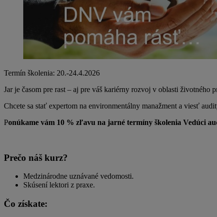
Termín školenia: 20.-24.4.2026
Jar je časom pre rast – aj pre váš kariérny rozvoj v oblasti životného p
Chcete sa stať expertom na environmentálny manažment a viesť audity n
P
onúkame vám 10 % zľavu na jarné termíny školenia Vedúci audí
Prečo náš kurz?
Medzinárodne uznávané vedomosti.
Skúsení lektori z praxe.
Čo získate: