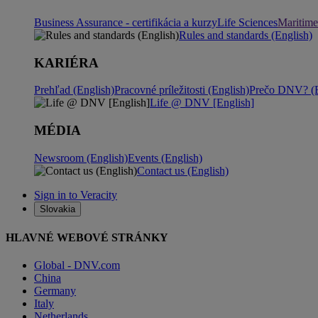
Business Assurance - certifikácia a kurzy
Life Sciences
Maritime
Rules and standards (English)
KARIÉRA
Prehľad (English)
Pracovné príležitosti (English)
Prečo DNV? (E
Life @ DNV [English]
MÉDIA
Newsroom (English)
Events (English)
Contact us (English)
Sign in to Veracity
Slovakia
HLAVNÉ WEBOVÉ STRÁNKY
Global - DNV.com
China
Germany
Italy
Netherlands