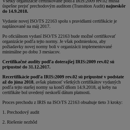
Všetky organizácie certifikované podľa IRIS:2009 rev.02 musia
úspešne prejsť prechodovým auditom (Transition Audit)
najneskôr
do 14.9.2018.
Vydanie novej ISO/TS 22163 spolu s pravidlami certifikácie je
naplánované na máj 2017.
Po oficiálnom vydaní ISO/TS 22163 bude možné certifikovať
organizácie podľa tejto normy. Je však podmienkou, aby
požiadavky novej normy boli v organizácii implementované
minimálne po dobu 3 mesiacov.
Certifikačné audity podľa doterajšej IRIS:2009 rev.02 sú
prípustné do 31.12.2017.
Recertifikácie podľa IRIS:2009 rev.02 sú prípustné v podstate
až do júna 2018
, avšak platnosť všetkých certifikátov vydaných
podľa tejto staršej normy sa končí dňom 14.9.2018, aj keby na
certifikáte bol uvedený neskorší dátum platnosti.
Proces prechodu z IRIS na ISO/TS 22163 obsahuje tieto 3 kroky:
1. Prechodový audit
2. Riešenie nezhôd