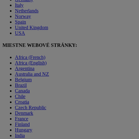
Italy
Netherlands
Norway
Spain
United Kingdom
USA
MIESTNE WEBOVÉ STRÁNKY:
Africa (French)
Africa (English)
Argentina
Australia and NZ
Belgium
Brazil
Canada
Chile
Croatia
Czech Republic
Denmark
France
Finland
Hungary
India