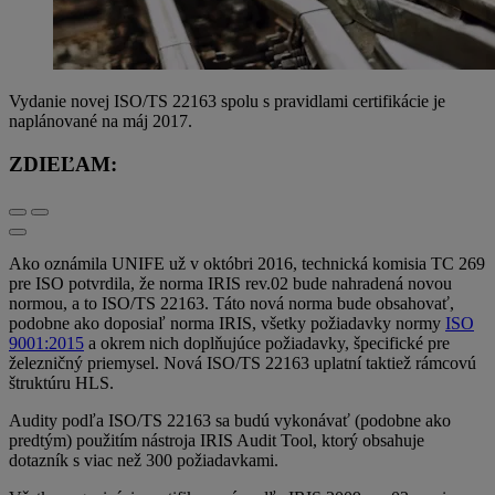
Vydanie novej ISO/TS 22163 spolu s pravidlami certifikácie je
naplánované na máj 2017.
ZDIEĽAM:
Ako oznámila UNIFE už v októbri 2016, technická komisia TC 269
pre ISO potvrdila, že norma IRIS rev.02 bude nahradená novou
normou, a to ISO/TS 22163. Táto nová norma bude obsahovať,
podobne ako doposiaľ norma IRIS, všetky požiadavky normy
ISO
9001:2015
a okrem nich doplňujúce požiadavky, špecifické pre
železničný priemysel. Nová ISO/TS 22163 uplatní taktiež rámcovú
štruktúru HLS.
Audity podľa ISO/TS 22163 sa budú vykonávať (podobne ako
predtým) použitím nástroja IRIS Audit Tool, ktorý obsahuje
dotazník s viac než 300 požiadavkami.