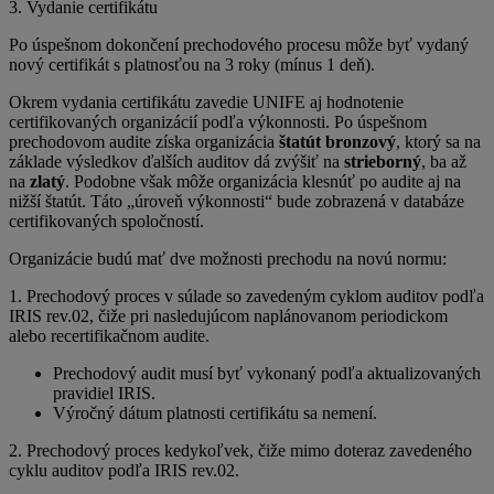
3. Vydanie certifikátu
Po úspešnom dokončení prechodového procesu môže byť vydaný
nový certifikát s platnosťou na 3 roky (mínus 1 deň).
Okrem vydania certifikátu zavedie UNIFE aj hodnotenie
certifikovaných organizácií podľa výkonnosti. Po úspešnom
prechodovom audite získa organizácia
štatút bronzový
, ktorý sa na
základe výsledkov ďalších auditov dá zvýšiť na
strieborný
, ba až
na
zlatý
. Podobne však môže organizácia klesnúť po audite aj na
nižší štatút. Táto „úroveň výkonnosti“ bude zobrazená v databáze
certifikovaných spoločností.
Organizácie budú mať dve možnosti prechodu na novú normu:
1. Prechodový proces v súlade so zavedeným cyklom auditov podľa
IRIS rev.02, čiže pri nasledujúcom naplánovanom periodickom
alebo recertifikačnom audite.
Prechodový audit musí byť vykonaný podľa aktualizovaných
pravidiel IRIS.
Výročný dátum platnosti certifikátu sa nemení.
2. Prechodový proces kedykoľvek, čiže mimo doteraz zavedeného
cyklu auditov podľa IRIS rev.02.