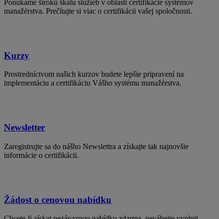
Ponúkame širokú škálu služieb v oblasti certifikácie systémov
manažérstva. Prečítajte si viac o certifikácii vašej spoločnosti.
Kurzy
Prostredníctvom našich kurzov budete lepšie pripravení na
implementáciu a certifikáciu Vášho systému manažérstva.
Newsletter
Zaregistrujte sa do nášho Newslettra a získajte tak najnovšie
informácie o certifikácii.
Žádost o cenovou nabídku
Chcete-li získat nezávaznou nabídku zdarma, neváhejte vyplnit