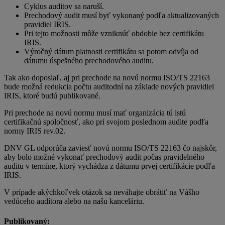
Cyklus auditov sa naruší.
Prechodový audit musí byť vykonaný podľa aktualizovaných
pravidiel IRIS.
Pri tejto možnosti môže vzniknúť obdobie bez certifikátu
IRIS.
Výročný dátum platnosti certifikátu sa potom odvíja od
dátumu úspešného prechodového auditu.
Tak ako doposiaľ, aj pri prechode na novú normu ISO/TS 22163
bude možná redukcia počtu auditodní na základe nových pravidiel
IRIS, ktoré budú publikované.
Pri prechode na novú normu musí mať organizácia tú istú
certifikačnú spoločnosť, ako pri svojom poslednom audite podľa
normy IRIS rev.02.
DNV GL odporúča zaviesť novú normu ISO/TS 22163 čo najskôr,
aby bolo možné vykonať prechodový audit počas pravidelného
auditu v termíne, ktorý vychádza z dátumu prvej certifikácie podľa
IRIS.
V prípade akýchkoľvek otázok sa neváhajte obrátiť na Vášho
vedúceho audítora alebo na našu kanceláriu.
Publikovaný: