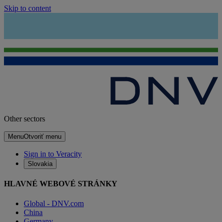
Skip to content
Other sectors
Menu
Otvoriť menu
Sign in to Veracity
Slovakia
HLAVNÉ WEBOVÉ STRÁNKY
Global - DNV.com
China
Germany