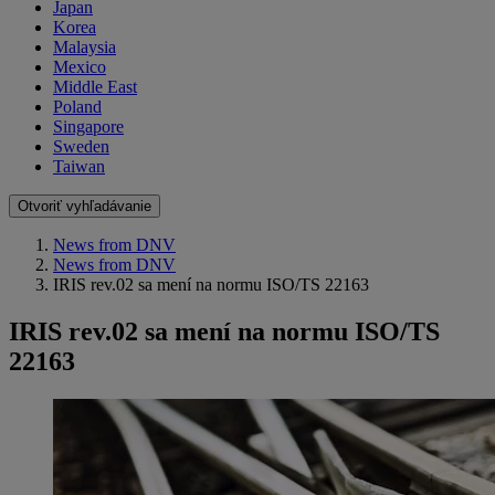
Japan
Korea
Malaysia
Mexico
Middle East
Poland
Singapore
Sweden
Taiwan
Otvoriť vyhľadávanie
News from DNV
News from DNV
IRIS rev.02 sa mení na normu ISO/TS 22163
IRIS rev.02 sa mení na normu ISO/TS
22163