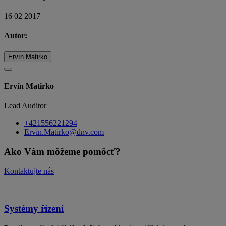
16 02 2017
Autor:
Ervín Matirko
Ervín Matirko
Lead Auditor
+421556221294
Ervin.Matirko@dnv.com
Ako Vám môžeme pomôcť?
Kontaktujte nás
Systémy řízení