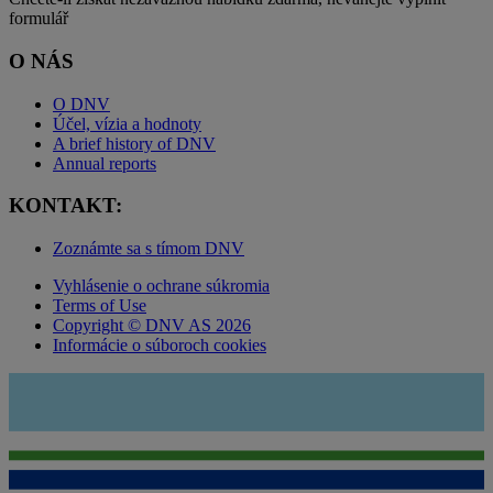
formulář
O NÁS
O DNV
Účel, vízia a hodnoty
A brief history of DNV
Annual reports
KONTAKT:
Zoznámte sa s tímom DNV
Vyhlásenie o ochrane súkromia
Terms of Use
Copyright © DNV AS 2026
Informácie o súboroch cookies