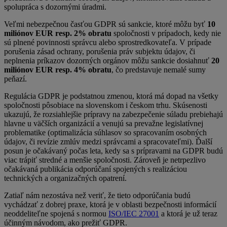
spolupráca s dozornými úradmi.
Veľmi nebezpečnou časťou GDPR sú sankcie, ktoré môžu byť
10
miliónov EUR resp. 2% obratu
spoločnosti v prípadoch, kedy nie
sú plnené povinnosti správcu alebo sprostredkovateľa. V prípade
porušenia zásad ochrany, porušenia práv subjektu údajov, či
neplnenia príkazov dozorných orgánov môžu sankcie dosiahnuť
20
miliónov EUR resp. 4% obra
tu
, čo predstavuje nemalé sumy
peňazí.
Regulácia GDPR je podstatnou zmenou, ktorá má dopad na všetky
spoločnosti pôsobiace na slovenskom i českom trhu. Skúsenosti
ukazujú, že rozsiahlejšie prípravy na zabezpečenie súladu prebiehajú
hlavne u väčších organizácií a venujú sa prevažne legislatívnej
problematike (optimalizácia súhlasov so spracovaním osobných
údajov, či revízie zmlúv medzi správcami a spracovateľmi). Ďalší
posun je očakávaný počas leta, kedy sa s prípravami na GDPR budú
viac trápiť stredné a menšie spoločnosti. Zároveň je netrpezlivo
očakávaná publikácia odporúčaní spojených s realizáciou
technických a organizačných opatrení.
Zatiaľ nám nezostáva než veriť, že tieto odporúčania budú
vychádzať z dobrej praxe, ktorá je v oblasti bezpečnosti informácií
neoddeliteľne spojená s normou
ISO/IEC 27001
a ktorá je už teraz
účinným návodom, ako prežiť GDPR.