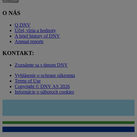
formulář
O NÁS
O DNV
Účel, vízia a hodnoty
A brief history of DNV
Annual reports
KONTAKT:
Zoznámte sa s tímom DNV
Vyhlásenie o ochrane súkromia
Terms of Use
Copyright © DNV AS 2026
Informácie o súboroch cookies