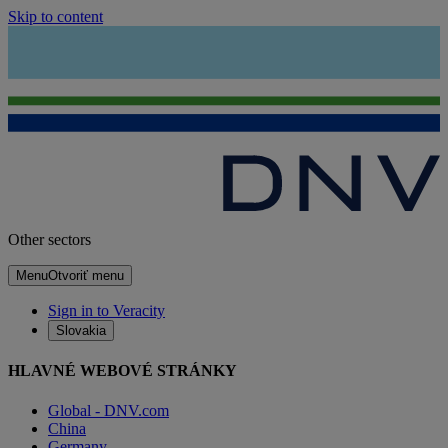
Skip to content
Other sectors
Menu
Otvoriť menu
Sign in to Veracity
Slovakia
HLAVNÉ WEBOVÉ STRÁNKY
Global - DNV.com
China
Germany