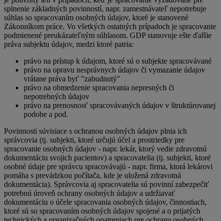
splnenie základných povinností, napr. zamestnávateľ nepotrebuje
súhlas so spracovaním osobných údajov, ktoré je stanovené
Zákonníkom práce. Vo všetkých ostatných prípadoch je spracovanie
podmienené preukázateľným súhlasom. GDP stanovuje ešte ďalšie
práva subjektu údajov, medzi ktoré patria:
právo na prístup k údajom, ktoré sú o subjekte spracovávané
právo na opravu nesprávnych údajov či vymazanie údajov
vrátane práva byť "zabudnutý"
právo na obmedzenie spracovania nepresných či
nepotrebných údajov
právo na prenosnosť spracovávaných údajov v štruktúrovanej
podobe a pod.
Povinnosti súvisiace s ochranou osobných údajov plnia ich
správcovia (tj. subjekti, ktoré určujú účel a prostriedky pre
spracovanie osobných údajov - napr. lekár, ktorý vedie zdravotnú
dokumentáciu svojich pacientov) a spracovatelia (tj. subjekti, ktoré
osobné údaje pre správcu spracovávajú - napr. firma, ktorá lekárovi
pomáha s prevádzkou počítača, kde je uložená zdravotná
dokumentácia). Správcovia aj spracovatelia sú povinní zabezpečiť
potrebnú úroveň ochrany osobných údajov a udržiavať
dokumentáciu o účele spracovania osobných údajov, činnostiach,
ktoré sú so spracovaním osobných údajov spojené a o prijatých
technických a organizačných opatreniach pre ochranu osobných