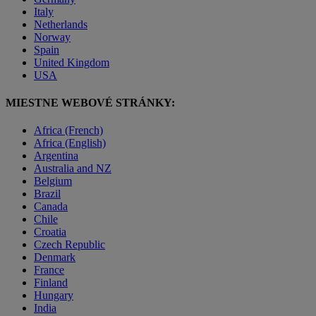
Italy
Netherlands
Norway
Spain
United Kingdom
USA
MIESTNE WEBOVÉ STRÁNKY:
Africa (French)
Africa (English)
Argentina
Australia and NZ
Belgium
Brazil
Canada
Chile
Croatia
Czech Republic
Denmark
France
Finland
Hungary
India