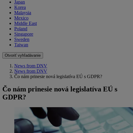
Japan
Korea
Malaysia
Mexico
Middle East
Poland
Singapore
Sweden
Taiwan
Otvoriť vyhľadávanie
News from DNV
News from DNV
Čo nám prinesie nová legislatíva EÚ s GDPR?
Čo nám prinesie nová legislatíva EÚ s
GDPR?