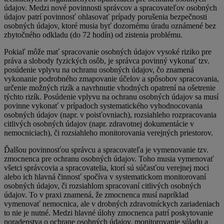
údajov. Medzi nové povinnosti správcov a spracovateľov osobných
údajov patrí povinnosť ohlasovať prípady porušenia bezpečnosti
osobných údajov, ktoré musia byť dozornému úradu oznámené bez
zbytočného odkladu (do 72 hodín) od zistenia problému.
Pokiaľ môže mať spracovanie osobných údajov vysoké riziko pre
práva a slobody fyzických osôb, je správca povinný vykonať tzv.
posúdenie vplyvu na ochranu osobných údajov, čo znamená
vykonanie podrobného zmapovanie účelov a spôsobov spracovania,
určenie možných rizík a navrhnutie vhodných opatrení na ošetrenie
týchto rizík. Posúdenie vplyvu na ochranu osobných údajov sa musí
povinne vykonať v prípadoch systematického vyhodnocovania
osobných údajov (napr. v poisťovniach), rozsiahleho rozpracovania
citlivých osobných údajov (napr. zdravotnej dokumentácie v
nemocniciach), či rozsiahleho monitorovania verejných priestorov.
Ďalšou povinnosťou správcu a spracovateľa je vymenovanie tzv.
zmocnenca pre ochranu osobných údajov. Toho musia vymenovať
všetci správcovia a spracovatelia, ktorí sú súčasťou verejnej moci
alebo ich hlavná činnosť spočíva v systematickom monitorovaní
osobných údajov, či rozsiahlom spracovaní citlivých osobných
údajov. To v praxi znamená, že zmocnenca musí napríklad
vymenovať nemocnica, ale v drobných zdravotníckych zariadeniach
to nie je nutné. Medzi hlavné úlohy zmocnenca patrí poskytovanie
poradenstva o ochrane osobných údajov, monitorovanie súladu a