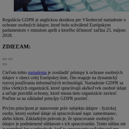
Regulácia GDPR je anglickou skratkou pre Všeobecné nariadenie o
ochrane osobných údajov, ktoré bolo schválené Európskym
parlamentom v minulom apríli a ktorého účinnosť začína 25. májom
2018.
ZDIEĽAM:
Cieľom tohto
nariadenia
je zosúladiť prístupy k ochrane osobných
údajov v rámci celej Európskej únie, čím reaguje na dynamický
rozvoj používania informačných technológií. Nariadenie GDPR sa
týka všetkých organizácií, ktoré spracúvajú akékoľvek osobné údaje
a určuje pravidlá ochrany, ktoré musia tieto organizácie zaviesť.
Poďme sa na základné princípy GDPR pozrieť.
Prvým princípom je stanovenie práv subjektu údajov - fyzickej
osoby, ktorej osobné údaje sú spracovávané napr. zamestnanec,
alebo klient. Základným právom je, že spracovanie osobných
údajov je podmienené súhlasom s ich spracovaním. Tento súhlas nie
je potrebný len v prípadoch, keď je spracovanie vyžadované pre