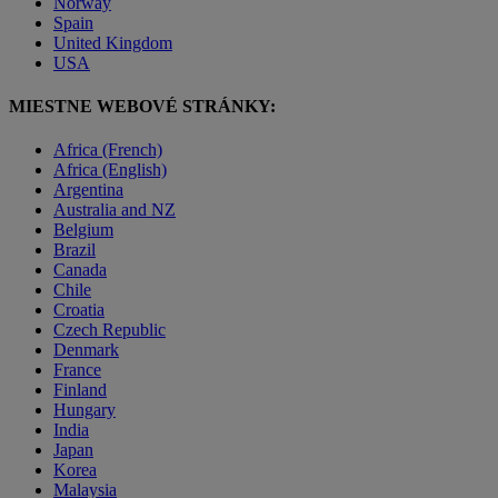
Norway
Spain
United Kingdom
USA
MIESTNE WEBOVÉ STRÁNKY:
Africa (French)
Africa (English)
Argentina
Australia and NZ
Belgium
Brazil
Canada
Chile
Croatia
Czech Republic
Denmark
France
Finland
Hungary
India
Japan
Korea
Malaysia