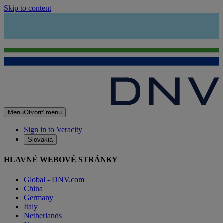
Skip to content
Menu
Otvoriť menu
Sign in to Veracity
Slovakia
HLAVNÉ WEBOVÉ STRÁNKY
Global - DNV.com
China
Germany
Italy
Netherlands