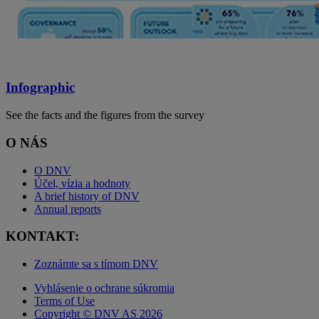
Infographic
See the facts and the figures from the survey
O NÁS
O DNV
Účel, vízia a hodnoty
A brief history of DNV
Annual reports
KONTAKT:
Zoznámte sa s tímom DNV
Vyhlásenie o ochrane súkromia
Terms of Use
Copyright © DNV AS 2026