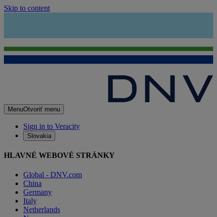
Skip to content
Menu
Otvoriť menu
Sign in to Veracity
Slovakia
HLAVNÉ WEBOVÉ STRÁNKY
Global - DNV.com
China
Germany
Italy
Netherlands