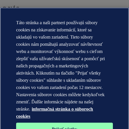
O NÁS
O DNV
Táto stránka a naši partneri používajú súbory
Účel, vízia a hodnoty
cookies na získavanie informácií, ktoré sa
A brief history of DNV
Annual reports
ukladajú vo vašom zariadení. Tieto súbory
cookies nám pomáhajú analyzovať návštevnosť
KONTAKT:
webu a monitorovať výkonnosť webu s cieľom
Zoznámte sa s tímom DNV
zlepšiť vašu užívateľskú skúsenosť a pomôcť pri
našich propagačných a marketingových
Vyhlásenie o ochrane súkromia
Terms of Use
aktivitách. Kliknutím na tlačidlo "Prijať všetky
Copyright © DNV AS 2026
súbory cookies" súhlasíte s ukladaním súborov
Informácie o súboroch cookies
cookies vo vašom zariadení počas 12 mesiacov.
Nastavenia súborov cookies môžete kedykoľvek
zmeniť. Ďalšie informácie nájdete na našej
stránke.
informačná stránka o súboroch
cookies