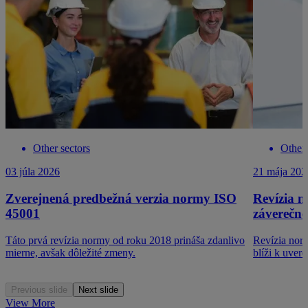
Other sectors
Other 
03 júla 2026
21 mája 202
Zverejnená predbežná verzia normy ISO
Revízia n
45001
záverečne
Táto prvá revízia normy od roku 2018 prináša zdanlivo
Revízia norm
mierne, avšak dôležité zmeny.
blíži k uvere
Previous slide
Next slide
View More