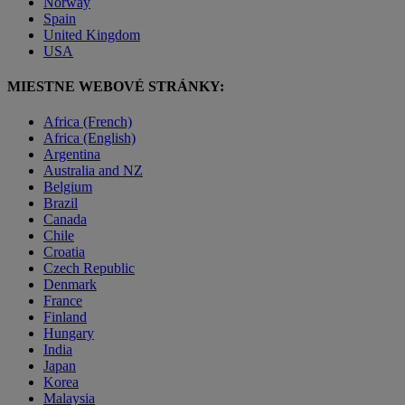
Norway
Spain
United Kingdom
USA
MIESTNE WEBOVÉ STRÁNKY:
Africa (French)
Africa (English)
Argentina
Australia and NZ
Belgium
Brazil
Canada
Chile
Croatia
Czech Republic
Denmark
France
Finland
Hungary
India
Japan
Korea
Malaysia