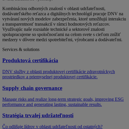
Kombináciou odborných znalostí v oblasti udržateľnosti,
dodávateľského reťazca a digitálnych technológií pracuje DNV na
vytváraní nových modelov zabezpečenia, ktoré umožňujú interakciu
a transparentnosť transakcií v rámci hodnotových reťazcov.
Využívajúc naše rozsiahle technické a sektorové znalosti
spolupracujeme so spoločnosťami na celom svete s cieľom znížiť
medzery v dôvere medzi spotrebiteľmi, výrobcami a dodávateľmi.
Services & solutions
Produktová certifikácia
DNV služby z oblasti produktovej certifikácie zdravotníckych
prostriedkov a priemyselnej produktovej certifikácie.
Supply chain governance
Manage risks and realize long-term strategic goals, improving ESG
performance and generating lasting, sustainable results.
Stratégia trvalej udržateľnosti
Čo odlišuje lídrov v oblasti udržateľnosti od ostatných?