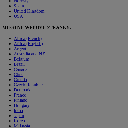
Norway
Spain
United Kingdom
USA
MIESTNE WEBOVÉ STRÁNKY:
Africa (French)
Africa (English)
Argentina
Australia and NZ
Belgium
Brazil
Canada
Chile
Croatia
Czech Republic
Denmark
France
Finland
Hungary
India
Japan
Korea
Malaysia