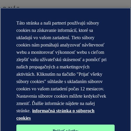
O NÁS
O DNV
Táto stránka a naši partneri používajú súbory
Účel, vízia a hodnoty
cookies na získavanie informácií, ktoré sa
A brief history of DNV
Annual reports
ukladajú vo vašom zariadení. Tieto súbory
cookies nám pomáhajú analyzovať návštevnosť
KONTAKT:
webu a monitorovať výkonnosť webu s cieľom
Zoznámte sa s tímom DNV
zlepšiť vašu užívateľskú skúsenosť a pomôcť pri
našich propagačných a marketingových
Vyhlásenie o ochrane súkromia
Terms of Use
aktivitách. Kliknutím na tlačidlo "Prijať všetky
Copyright © DNV AS 2026
súbory cookies" súhlasíte s ukladaním súborov
Informácie o súboroch cookies
cookies vo vašom zariadení počas 12 mesiacov.
Nastavenia súborov cookies môžete kedykoľvek
zmeniť. Ďalšie informácie nájdete na našej
stránke.
informačná stránka o súboroch
cookies