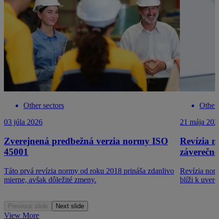
Other sectors
Other 
03 júla 2026
21 mája 202
Zverejnená predbežná verzia normy ISO
Revízia n
45001
záverečne
Táto prvá revízia normy od roku 2018 prináša zdanlivo
Revízia norm
mierne, avšak dôležité zmeny.
blíži k uvere
Previous slide
Next slide
View More