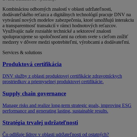
Kombináciou odborných znalostí v oblasti udržateľnosti,
dodávateľského reťazca a digitálnych technológií pracuje DNV na
vytváraní nových modelov zabezpečenia, ktoré umožňujú interakciu
a transparentnosť transakcií v rámci hodnotových reťazcov.
Využívajúc naše rozsiahle technické a sektorové znalosti
spolupracujeme so spoločnosťami na celom svete s cieľom znížiť
medzery v dôvere medzi spotrebiteľmi, výrobcami a dodávateľmi.
Services & solutions
Produktová certifikácia
DNV služby z oblasti produktovej certifikácie zdravotníckych
prostriedkov a priemyselnej produktovej certifikácie.
Supply chain governance
Manage risks and realize long-term strategic goals, improving ESG
performance and generating lasting, sustainable results.
Stratégia trvalej udržateľnosti
Čo odlišuje lídrov v oblasti udržateľnosti od ostatných?