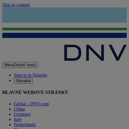
Skip to content
Menu
Otvoriť menu
Sign in to Veracity
Slovakia
HLAVNÉ WEBOVÉ STRÁNKY
Global - DNV.com
China
Germany
Italy
Netherlands