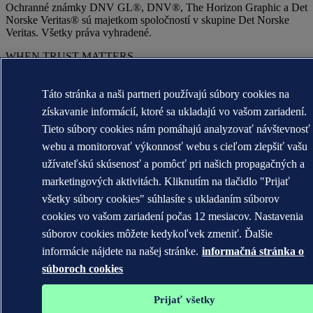
Ochranné známky DNV GL®, DNV®, The Horizon Graphic a Det
Norske Veritas® sú majetkom spoločností v skupine Det Norske
Veritas. Všetky práva vyhradené.
WHEN TRUST MATTERS
Táto stránka a naši partneri používajú súbory cookies na
získavanie informácií, ktoré sa ukladajú vo vašom zariadení.
Tieto súbory cookies nám pomáhajú analyzovať návštevnosť
webu a monitorovať výkonnosť webu s cieľom zlepšiť vašu
užívateľskú skúsenosť a pomôcť pri našich propagačných a
marketingových aktivitách. Kliknutím na tlačidlo "Prijať
všetky súbory cookies" súhlasíte s ukladaním súborov
cookies vo vašom zariadení počas 12 mesiacov. Nastavenia
súborov cookies môžete kedykoľvek zmeniť. Ďalšie
informácie nájdete na našej stránke.
informačná stránka o
súboroch cookies
Prijať všetky