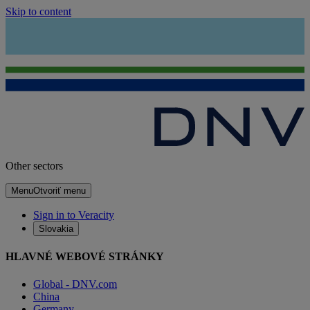
Skip to content
Other sectors
Menu
Otvoriť menu
Sign in to Veracity
Slovakia
HLAVNÉ WEBOVÉ STRÁNKY
Global - DNV.com
China
Germany