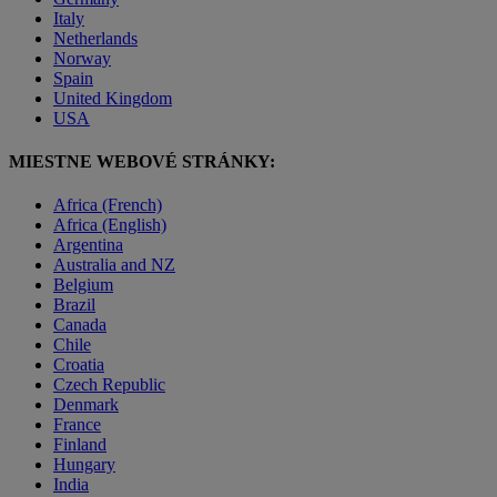
Italy
Netherlands
Norway
Spain
United Kingdom
USA
MIESTNE WEBOVÉ STRÁNKY:
Africa (French)
Africa (English)
Argentina
Australia and NZ
Belgium
Brazil
Canada
Chile
Croatia
Czech Republic
Denmark
France
Finland
Hungary
India