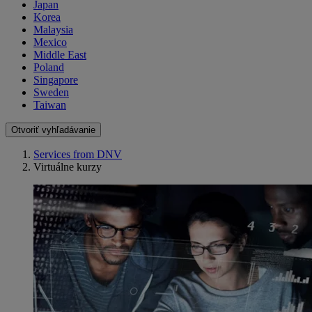
Japan
Korea
Malaysia
Mexico
Middle East
Poland
Singapore
Sweden
Taiwan
Otvoriť vyhľadávanie
Services from DNV
Virtuálne kurzy