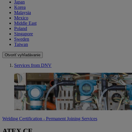
Japan
Korea
Malaysia
Mexico
Middle East
Poland
Singapore
Sweden
Taiwan
Otvoriť vyhľadávanie
Services from DNV
Welding Certification - Permanent Joining Services
ATEX CE