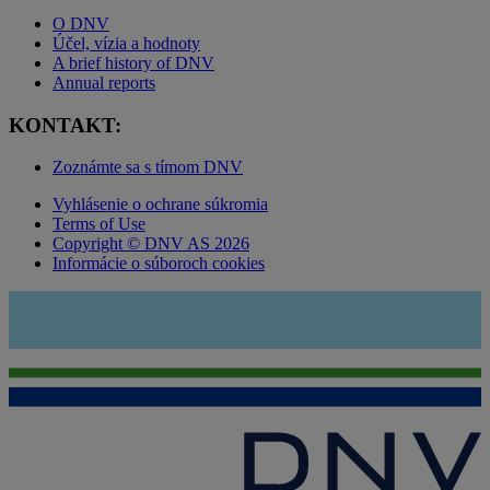
O DNV
Účel, vízia a hodnoty
A brief history of DNV
Annual reports
KONTAKT:
Zoznámte sa s tímom DNV
Vyhlásenie o ochrane súkromia
Terms of Use
Copyright © DNV AS 2026
Informácie o súboroch cookies