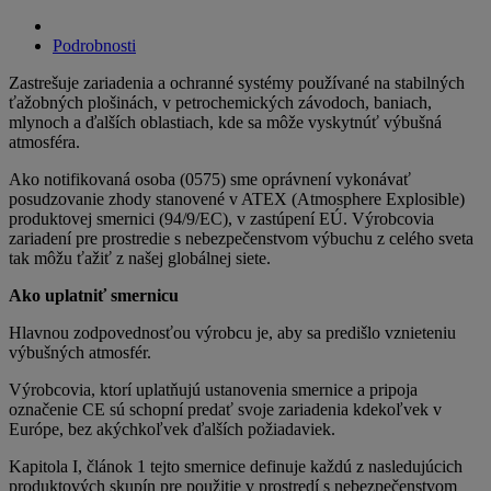
Podrobnosti
Zastrešuje zariadenia a ochranné systémy používané na stabilných
ťažobných plošinách, v petrochemických závodoch, baniach,
mlynoch a ďalších oblastiach, kde sa môže vyskytnúť výbušná
atmosféra.
Ako notifikovaná osoba (0575) sme oprávnení vykonávať
posudzovanie zhody stanovené v ATEX (Atmosphere Explosible)
produktovej smernici (94/9/EC), v zastúpení EÚ. Výrobcovia
zariadení pre prostredie s nebezpečenstvom výbuchu z celého sveta
tak môžu ťažiť z našej globálnej siete.
Ako uplatniť smernicu
Hlavnou zodpovednosťou výrobcu je, aby sa predišlo vznieteniu
výbušných atmosfér.
Výrobcovia, ktorí uplatňujú ustanovenia smernice a pripoja
označenie CE sú schopní predať svoje zariadenia kdekoľvek v
Európe, bez akýchkoľvek ďalších požiadaviek.
Kapitola I, článok 1 tejto smernice definuje každú z nasledujúcich
produktových skupín pre použitie v prostredí s nebezpečenstvom