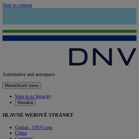
Skip to content
Automotive and aerospace
Menu
Otvoriť menu
Sign in to Veracity
Slovakia
HLAVNÉ WEBOVÉ STRÁNKY
Global - DNV.com
China
Germany