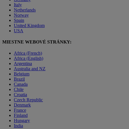
Italy
Netherlands
Norway
Spain
United Kingdom
USA
MIESTNE WEBOVÉ STRÁNKY:
Africa (French)
Africa (English)
Argentina
Australia and NZ
Belgium
Brazil
Canada
Chile
Croatia
Czech Republic
Denmark
France
Finland
Hungary
India