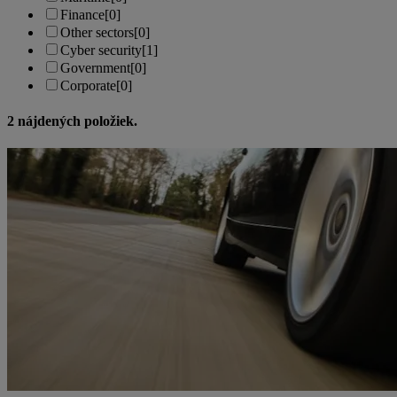
Finance
[0]
Other sectors
[0]
Cyber security
[1]
Government
[0]
Corporate
[0]
2
nájdených položiek.