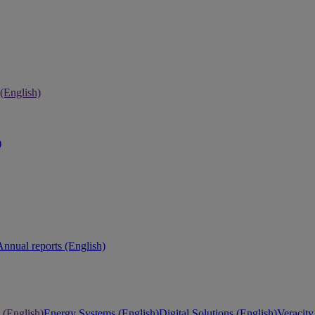
 (English)
)
Annual reports (English)
 (English)
Energy Systems (English)
Digital Solutions (English)
Veracity