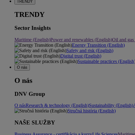
TRENDY
TRENDY
Sector Insights
Maritime (English)
Power and renewables (English)
Oil and gas
Energy Transition (English)
Safety and risk (English)
Digital trust (English)
Sustainable practices (English
O nás
O nás
DNV Group
O nás
Research & technology (English)
Sustainability (English)
Stručná história (English)
NAŠE SLUŽBY
Business Assurance - certifikácia a kurzy
Life Sciences
Maritime