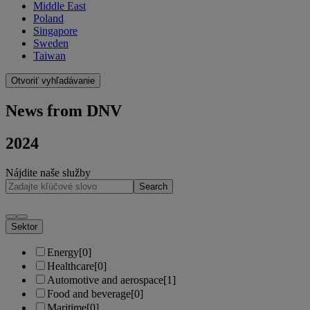
Middle East
Poland
Singapore
Sweden
Taiwan
Otvoriť vyhľadávanie
News from DNV
2024
Nájdite naše služby
Search
Sektor
Energy
[0]
Healthcare
[0]
Automotive and aerospace
[1]
Food and beverage
[0]
Maritime
[0]