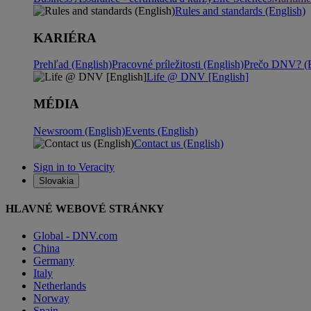
Rules and standards (English)
KARIÉRA
Prehľad (English)
Pracovné príležitosti (English)
Prečo DNV? (E
Life @ DNV [English]
MÉDIA
Newsroom (English)
Events (English)
Contact us (English)
Sign in to Veracity
Slovakia
HLAVNÉ WEBOVÉ STRÁNKY
Global - DNV.com
China
Germany
Italy
Netherlands
Norway
Spain