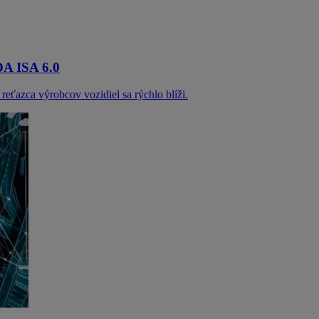
DA ISA 6.0
eťazca výrobcov vozidiel sa rýchlo blíži.