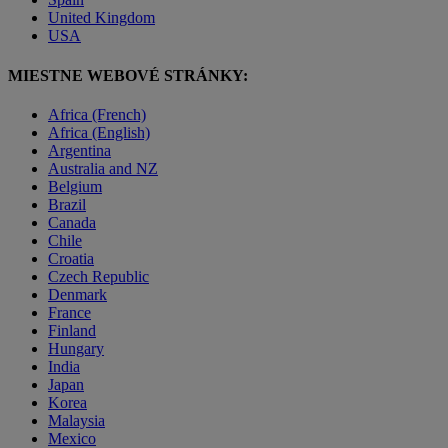
United Kingdom
USA
MIESTNE WEBOVÉ STRÁNKY:
Africa (French)
Africa (English)
Argentina
Australia and NZ
Belgium
Brazil
Canada
Chile
Croatia
Czech Republic
Denmark
France
Finland
Hungary
India
Japan
Korea
Malaysia
Mexico