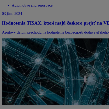
Automotive and aerospace
03 júna 2024
Hodnotenia TISAX, ktoré majú čoskoro prejsť na V
Aprílový dátum prechodu na hodnotenie bezpečnosti dodávateľského r