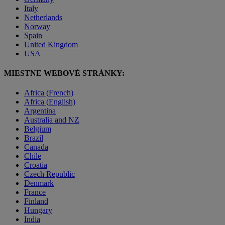
Italy
Netherlands
Norway
Spain
United Kingdom
USA
MIESTNE WEBOVÉ STRÁNKY:
Africa (French)
Africa (English)
Argentina
Australia and NZ
Belgium
Brazil
Canada
Chile
Croatia
Czech Republic
Denmark
France
Finland
Hungary
India