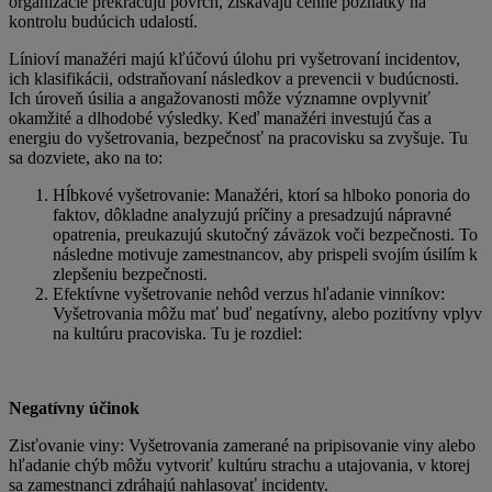
organizácie prekračujú povrch, získavajú cenné poznatky na
kontrolu budúcich udalostí.
Línioví manažéri majú kľúčovú úlohu pri vyšetrovaní incidentov,
ich klasifikácii, odstraňovaní následkov a prevencii v budúcnosti.
Ich úroveň úsilia a angažovanosti môže významne ovplyvniť
okamžité a dlhodobé výsledky. Keď manažéri investujú čas a
energiu do vyšetrovania, bezpečnosť na pracovisku sa zvyšuje. Tu
sa dozviete, ako na to:
Hĺbkové vyšetrovanie: Manažéri, ktorí sa hlboko ponoria do
faktov, dôkladne analyzujú príčiny a presadzujú nápravné
opatrenia, preukazujú skutočný záväzok voči bezpečnosti. To
následne motivuje zamestnancov, aby prispeli svojím úsilím k
zlepšeniu bezpečnosti.
Efektívne vyšetrovanie nehôd verzus hľadanie vinníkov:
Vyšetrovania môžu mať buď negatívny, alebo pozitívny vplyv
na kultúru pracoviska. Tu je rozdiel:
Negatívny účinok
Zisťovanie viny: Vyšetrovania zamerané na pripisovanie viny alebo
hľadanie chýb môžu vytvoriť kultúru strachu a utajovania, v ktorej
sa zamestnanci zdráhajú nahlasovať incidenty.