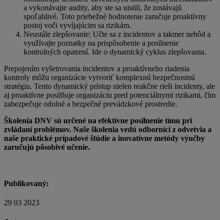
a vykonávajte audity, aby ste sa uistili, že zostávajú
spoľahlivé. Toto priebežné hodnotenie zaručuje proaktívny
postoj voči vyvíjajúcim sa rizikám.
Neustále zlepšovanie: Učte sa z incidentov a takmer nehôd a
využívajte poznatky na prispôsobenie a posilnenie
kontrolných opatrení. Ide o dynamický cyklus zlepšovania.
Prepojením vyšetrovania incidentov a proaktívneho riadenia
kontroly môžu organizácie vytvoriť komplexnú bezpečnostnú
stratégiu. Tento dynamický prístup nielen reakčne rieši incidenty, ale
aj proaktívne posilňuje organizáciu pred potenciálnymi rizikami, čím
zabezpečuje odolné a bezpečné prevádzkové prostredie.
Školenia DNV sú určené na efektívne posilnenie tímu pri
zvládaní problémov. Naše školenia vedú odborníci z odvetvia a
naše praktické prípadové štúdie a inovatívne metódy výučby
zaručujú pôsobivé učenie.
Publikovaný:
29 03 2023