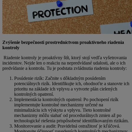
Zvýšenie bezpečnosti prostredníctvom proaktívneho riadenia
kontroly
Riadenie kontroly je proaktívny štít, ktorý stojí vedľa vyšetrovania
incidentov. Nejde len o reakciu na nepredvídané udalosti, ale o ich
predvídanie a kontrolu. Tu je podstata zvládnutia riadenia kontroly:
Posúdenie rizík: Začnite s dôkladným posúdením
potenciálnych rizík. Identifikujte ich, ohodnoťte a stanovte ich
prioritu na základe ich vplyvu a vytvorte plán cielených
kontrolných opatrení.
Implementácia kontrolných opatrení: Po pochopení rizík
implementujte kontrolné mechanizmy určené na
minimalizáciu ich výskytu a vplyvu. Tieto kontrolné
mechanizmy môžu siahať od procedurálnych zmien až po
technologické riešenia prispôsobené identifikovaným rizikám.
Monitorovanie a audit: Pravidelná ostražitosť je kľúčová.
Monitorujte účinnosť zavedených kontrolných mechanizmov