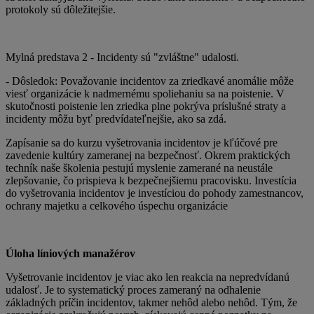
protokoly sú dôležitejšie.
Mylná predstava 2 - Incidenty sú "zvláštne" udalosti.
- Dôsledok: Považovanie incidentov za zriedkavé anomálie môže
viesť organizácie k nadmernému spoliehaniu sa na poistenie. V
skutočnosti poistenie len zriedka plne pokrýva príslušné straty a
incidenty môžu byť predvídateľnejšie, ako sa zdá.
Zapísanie sa do kurzu vyšetrovania incidentov je kľúčové pre
zavedenie kultúry zameranej na bezpečnosť. Okrem praktických
techník naše školenia pestujú myslenie zamerané na neustále
zlepšovanie, čo prispieva k bezpečnejšiemu pracovisku. Investícia
do vyšetrovania incidentov je investíciou do pohody zamestnancov,
ochrany majetku a celkového úspechu organizácie
Úloha líniových manažérov
Vyšetrovanie incidentov je viac ako len reakcia na nepredvídanú
udalosť. Je to systematický proces zameraný na odhalenie
základných príčin incidentov, takmer nehôd alebo nehôd. Tým, že