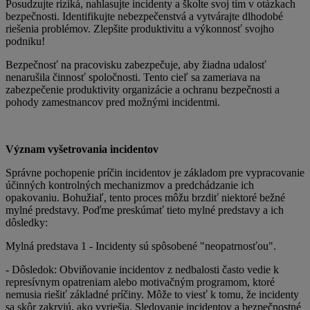
Posudzujte riziká, nahlasujte incidenty a školte svoj tím v otázkach
bezpečnosti. Identifikujte nebezpečenstvá a vytvárajte dlhodobé
riešenia problémov. Zlepšite produktivitu a výkonnosť svojho
podniku!
Bezpečnosť na pracovisku zabezpečuje, aby žiadna udalosť
nenarušila činnosť spoločnosti. Tento cieľ sa zameriava na
zabezpečenie produktivity organizácie a ochranu bezpečnosti a
pohody zamestnancov pred možnými incidentmi.
Význam vyšetrovania incidentov
Správne pochopenie príčin incidentov je základom pre vypracovanie
účinných kontrolných mechanizmov a predchádzanie ich
opakovaniu. Bohužiaľ, tento proces môžu brzdiť niektoré bežné
mylné predstavy. Poďme preskúmať tieto mylné predstavy a ich
dôsledky:
Mylná predstava 1 - Incidenty sú spôsobené "neopatrnosťou".
- Dôsledok: Obviňovanie incidentov z nedbalosti často vedie k
represívnym opatreniam alebo motivačným programom, ktoré
nemusia riešiť základné príčiny. Môže to viesť k tomu, že incidenty
sa skôr zakryjú, ako vyriešia. Sledovanie incidentov a bezpečnostné