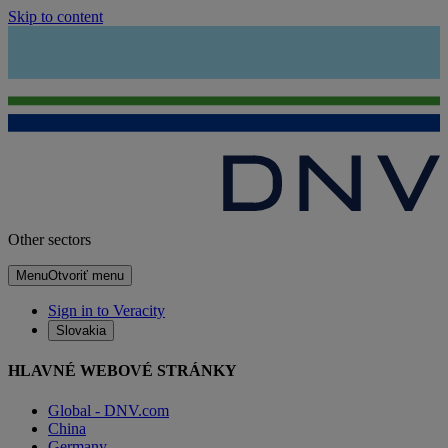
Skip to content
Other sectors
Menu
Otvoriť menu
Sign in to Veracity
Slovakia
HLAVNÉ WEBOVÉ STRÁNKY
Global - DNV.com
China
Germany