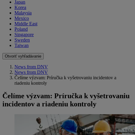
Japan
Korea
Malaysia
Mexico
Middle East
Poland
Singapore
Sweden
Taiwan
Otvoriť vyhľadávanie
News from DNV
News from DNV
Čelíme výzvam: Príručka k vyšetrovaniu incidentov a
riadeniu kontroly
Čelíme výzvam: Príručka k vyšetrovaniu
incidentov a riadeniu kontroly