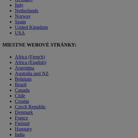
Italy
Netherlands
Norway
Spain
United Kingdom
USA
MIESTNE WEBOVÉ STRÁNKY:
Africa (French)
Africa (English)
Argentina
Australia and NZ
Belgium
Brazil
Canada
Chile
Croatia
Czech Republic
Denmark
France
Finland
Hungary
India