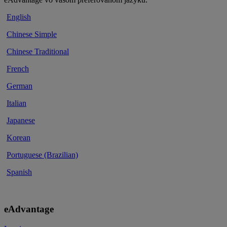
·
English
·
Chinese Simple
·
Chinese Traditional
·
French
·
German
·
Italian
·
Japanese
·
Korean
·
Portuguese (Brazilian)
·
Spanish
eAdvantage