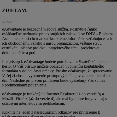
ZDIEĽAM:
eAdvantage je bezpečná webová služba. Poskytuje ľahko
ovládateľné rozhranie pre existujúcich zákazníkov DNV - Business
Assurance, ktorí chcú získať konkrétne informácie vzťahujúce sa k
ich obchodnému vzťahu s našou organizáciou, vrátane stavu
certifikátu, plánov projektu, projektového tímu, projektovej
dokumentácie a pod.
Pre prístup k eAdvantage budete potrebovať užívateľské meno a
heslo. O Váš prístup môžete požiadať vyplnením kontaktného
formulára v dolnej časti stránky. Prosím očakávajte, že spracovanie
Vašej žiadosti a vytvorenie prístupových údajov zaberie niekoľko
dní. Následne pri prvom prihlásení bude vyžiadaný Váš súhlas
s podmienkami používania.
eAdvantage je funkčný na Internet Explorer (až do verzie 8) a
Mozilla Firefox (až do verzie 4), ale mal by dobre fungovať aj s
ostatnými internetovými prehliadačmi.
Kliknite na jeden z nasledujúcich odkazov pre prihlásenie k
eAdvantage vo vašom preferovanom jazyku.