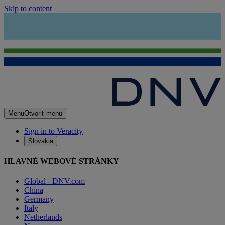
Skip to content
Menu
Otvoriť menu
Sign in to Veracity
Slovakia
HLAVNÉ WEBOVÉ STRÁNKY
Global - DNV.com
China
Germany
Italy
Netherlands