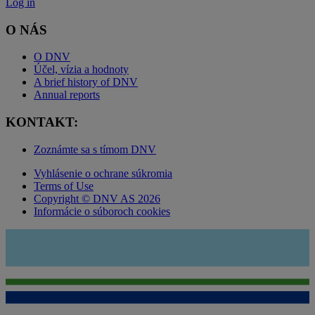
Log in
O NÁS
O DNV
Účel, vízia a hodnoty
A brief history of DNV
Annual reports
KONTAKT:
Zoznámte sa s tímom DNV
Vyhlásenie o ochrane súkromia
Terms of Use
Copyright © DNV AS 2026
Informácie o súboroch cookies