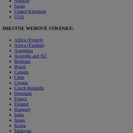
Norway
Spain
United Kingdom
USA
MIESTNE WEBOVÉ STRÁNKY:
Africa (French)
Africa (English)
Argentina
Australia and NZ
Belgium
Brazil
Canada
Chile
Croatia
Czech Republic
Denmark
France
Finland
Hungary
India
Japan
Korea
Malaysia