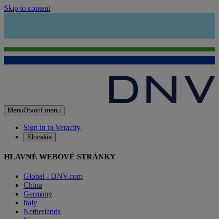
Skip to content
Menu
Otvoriť menu
Sign in to Veracity
Slovakia
HLAVNÉ WEBOVÉ STRÁNKY
Global - DNV.com
China
Germany
Italy
Netherlands