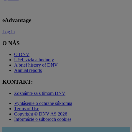
eAdvantage
Log in
O NÁS
O DNV
Účel, vízia a hodnoty
A brief history of DNV
Annual reports
KONTAKT:
Zoznámte sa s tímom DNV
Vyhlásenie o ochrane súkromia
Terms of Use
Copyright © DNV AS 2026
Informácie o súboroch cookies