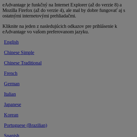
eAdvantage je funkčný na Internet Explorer (až do verzie 8) a
Mozilla Firefox (až do verzie 4), ale mal by dobre fungovať aj s
ostatnými internetovými prehliadačmi.
Kliknite na jeden z nasledujúcich odkazov pre prihlásenie k
eAdvantage vo vašom preferovanom jazyku.
·
English
·
Chinese Simple
·
Chinese Traditional
·
French
·
German
·
Italian
·
Japanese
·
Korean
·
Portuguese (Brazilian)
·
Spanish