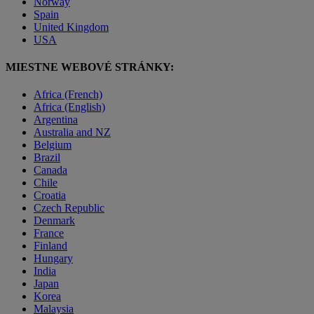
Norway
Spain
United Kingdom
USA
MIESTNE WEBOVÉ STRÁNKY:
Africa (French)
Africa (English)
Argentina
Australia and NZ
Belgium
Brazil
Canada
Chile
Croatia
Czech Republic
Denmark
France
Finland
Hungary
India
Japan
Korea
Malaysia